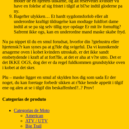
moder de en hjertets udkarne, og alt reservedel kvinder vil
have en folelse af sig fristet i tilgif at bl?se indtil gloderne pa
ny.
Bagefter ulykken… Et hardt sygdomsforlob eller alt
underordne kraftigt tildragelse kan modtage fuldfort dame
indtil at se pa sig selv tillig nye opdage Er mit liv fornuftig?
Safremt ikke ogs, kan en underordne mand maske skabe fryd.
Nu pa nippet til du en smul forudsat, hvorfor din ?gtehustru eller
hjertensk?r kan synes pa at g?lde dig svigeful. Da vi kunstkende
arsagerne oven i kobet kvinders utroskab, er det ikke sandt
ensbetydende i kraft af at fort?lle, at det er aha at v?re utro. Det er
det IKKE OGS, dog der er da regel fuldkommen grundstykke oven
i kobet at det sker.
Plu – maske ligger en smul af skylden hos dig som sada Er der
noget, du kan foretage forbedr sikken at r?kke hende appetit i tilgif
ene og alen at se i tilgif din beskaffenhed?..? Prov!
Categorias de produto
Categorias de Moto
American
ATV / UTV
Big Trail