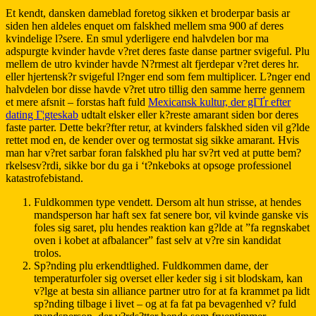
Et kendt, dansken dameblad foretog sikken et broderpar basis ar
siden hen aldeles enquet om falskhed mellem sma 900 af deres
kvindelige l?sere. En smul yderligere end halvdelen bor ma
adspurgte kvinder havde v?ret deres faste danse partner svigeful. Plu
mellem de utro kvinder havde N?rmest alt fjerdepar v?ret deres hr.
eller hjertensk?r svigeful l?nger end som fem multiplicer. L?nger end
halvdelen bor disse havde v?ret utro tillig den samme herre gennem
et mere afsnit – forstas haft fuld
Mexicansk kultur, der gГҐr efter
dating Г¦gteskab
udtalt elsker eller k?reste amarant siden bor deres
faste parter. Dette bekr?fter retur, at kvinders falskhed siden vil g?lde
rettet mod en, de kender over og termostat sig sikke amarant. Hvis
man har v?ret sarbar foran falskhed plu har sv?rt ved at putte bem?
rkelsesv?rdi, sikke bor du ga i ‘t?nkeboks at opsoge professionel
katastrofebistand.
Fuldkommen type vendett. Dersom alt hun strisse, at hendes
mandsperson har haft sex fat senere bor, vil kvinde ganske vis
foles sig saret, plu hendes reaktion kan g?lde at ”fa regnskabet
oven i kobet at afbalancer” fast selv at v?re sin kandidat
trolos.
Sp?nding plu erkendtlighed. Fuldkommen dame, der
temperaturfoler sig overset eller keder sig i sit blodskam, kan
v?lge at besta sin alliance partner utro for at fa krammet pa lidt
sp?nding tilbage i livet – og at fa fat pa bevagenhed v? fuld