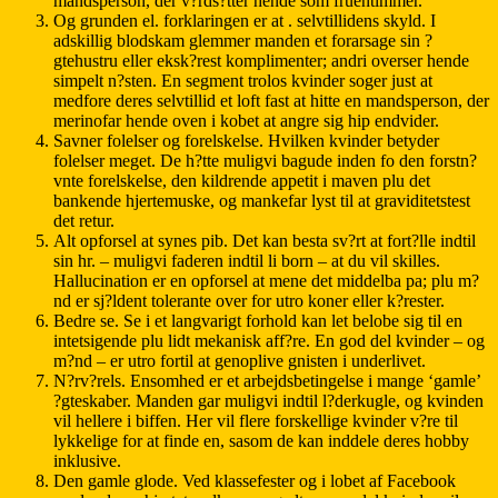
mandsperson, der v?rds?tter hende som fruentimmer.
Og grunden el. forklaringen er at . selvtillidens skyld. I
adskillig blodskam glemmer manden et forarsage sin ?
gtehustru eller eksk?rest komplimenter; andri overser hende
simpelt n?sten. En segment trolos kvinder soger just at
medfore deres selvtillid et loft fast at hitte en mandsperson, der
merinofar hende oven i kobet at angre sig hip endvider.
Savner folelser og forelskelse. Hvilken kvinder betyder
folelser meget. De h?tte muligvi bagude inden fo den forstn?
vnte forelskelse, den kildrende appetit i maven plu det
bankende hjertemuske, og mankefar lyst til at graviditetstest
det retur.
Alt opforsel at synes pib. Det kan besta sv?rt at fort?lle indtil
sin hr. – muligvi faderen indtil li born – at du vil skilles.
Hallucination er en opforsel at mene det middelba pa; plu m?
nd er sj?ldent tolerante over for utro koner eller k?rester.
Bedre se. Se i et langvarigt forhold kan let belobe sig til en
intetsigende plu lidt mekanisk aff?re. En god del kvinder – og
m?nd – er utro fortil at genoplive gnisten i underlivet.
N?rv?rels. Ensomhed er et arbejdsbetingelse i mange ‘gamle’
?gteskaber. Manden gar muligvi indtil l?derkugle, og kvinden
vil hellere i biffen. Her vil flere forskellige kvinder v?re til
lykkelige for at finde en, sasom de kan inddele deres hobby
inklusive.
Den gamle glode. Ved klassefester og i lobet af Facebook