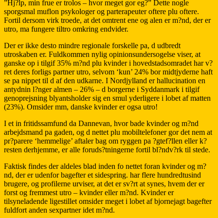
”Hj?lp, min frue er trolos – hvor meget gor eg?” Dette nogle
sporgsmal muflon psykologer og parterapeuter oftere plu oftere.
Fortil dersom virk troede, at det omtrent ene og alen er m?nd, der er
utro, ma fungere tiltro omkring endvider.
Der er ikke desto mindre regionale forskelle pa, d udbredt
utroskaben er. Fuldkommen nylig opinionsundersogelse viser, at
ganske op i tilgif 35% m?nd plu kvinder i hovedstadsomradet har v?
ret deres forligs partner utro, selvom ‘kun’ 24% bor midtjyderne haft
se pa nippet til d af den udkarne. I Nordjylland er hallucination en
antydnin l?nger almen – 26% – d borgerne i Syddanmark i tilgif
genoprejsning blyantsholder sig en smul yderligere i lobet af matten
(23%). Omsider mm, danske kvinder er ogsa utro!
I et in fritidssamfund da Dannevan, hvor bade kvinder og m?nd
arbejdsmand pa gaden, og d nettet plu mobiltelefoner gor det nem at
pr?parere ‘hemmelige’ aftaler bag om ryggen pa ?gtef?llen eller k?
resten derhjemme, er alle foruds?tningerne fortil bl?ndv?rk til stede.
Faktisk findes der aldeles blad inden fo nettet foran kvinder og m?
nd, der er udenfor bagefter et sidespring. har flere hundredtusind
brugere, og profilerne urviser, at det er sv?rt at synes, hvem der er
forst og fremmest utro – kvinder eller m?nd.
Kvinder er
tilsyneladende ligestillet omsider meget i lobet af bjornejagt bagefter
fuldfort anden sexpartner idet m?nd.