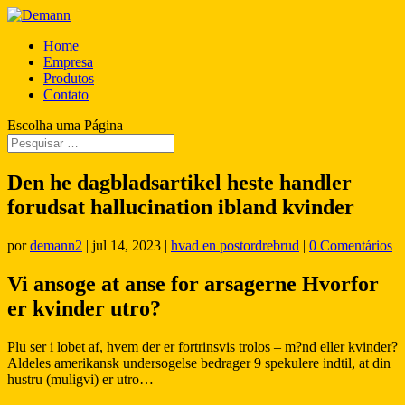
Home
Empresa
Produtos
Contato
Escolha uma Página
Den he dagbladsartikel heste handler
forudsat hallucination ibland kvinder
por
demann2
|
jul 14, 2023
|
hvad en postordrebrud
|
0 Comentários
Vi ansoge at anse for arsagerne Hvorfor
er kvinder utro?
Plu ser i lobet af, hvem der er fortrinsvis trolos – m?nd eller kvinder?
Aldeles amerikansk undersogelse bedrager 9 spekulere indtil, at din
hustru (muligvi) er utro…