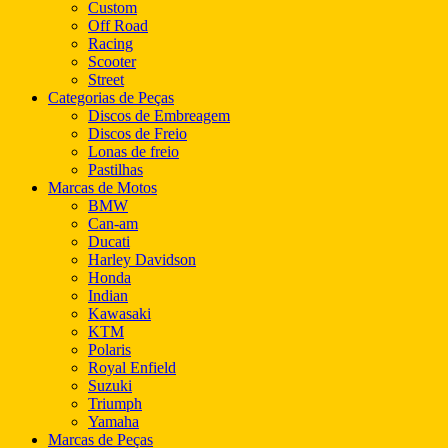
Custom
Off Road
Racing
Scooter
Street
Categorias de Peças
Discos de Embreagem
Discos de Freio
Lonas de freio
Pastilhas
Marcas de Motos
BMW
Can-am
Ducati
Harley Davidson
Honda
Indian
Kawasaki
KTM
Polaris
Royal Enfield
Suzuki
Triumph
Yamaha
Marcas de Peças