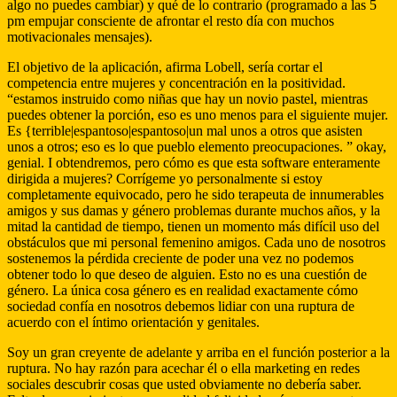
algo no puedes cambiar) y qué de lo contrario (programado a las 5
pm empujar consciente de afrontar el resto día con muchos
motivacionales mensajes).
El objetivo de la aplicación, afirma Lobell, sería cortar el
competencia entre mujeres y concentración en la positividad.
“estamos instruido como niñas que hay un novio pastel, mientras
puedes obtener la porción, eso es uno menos para el siguiente mujer.
Es {terrible|espantoso|espantoso|un mal unos a otros que asisten
unos a otros; eso es lo que pueblo elemento preocupaciones. ” okay,
genial. I obtendremos, pero cómo es que esta software enteramente
dirigida a mujeres? Corrígeme yo personalmente si estoy
completamente equivocado, pero he sido terapeuta de innumerables
amigos y sus damas y género problemas durante muchos años, y la
mitad la cantidad de tiempo, tienen un momento más difícil uso del
obstáculos que mi personal femenino amigos. Cada uno de nosotros
sostenemos la pérdida creciente de poder una vez no podemos
obtener todo lo que deseo de alguien. Esto no es una cuestión de
género. La única cosa género es en realidad exactamente cómo
sociedad confía en nosotros debemos lidiar con una ruptura de
acuerdo con el íntimo orientación y genitales.
Soy un gran creyente de adelante y arriba en el función posterior a la
ruptura. No hay razón para acechar él o ella ​​marketing en redes
sociales descubrir cosas que usted obviamente no debería saber.