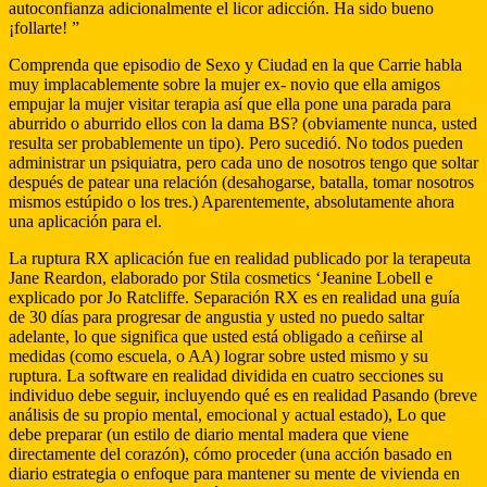
autoconfianza adicionalmente el licor adicción. Ha sido bueno
¡follarte! ”
Comprenda que episodio de Sexo y Ciudad en la que Carrie habla
muy implacablemente sobre la mujer ex- novio que ella amigos
empujar la mujer visitar terapia así que ella pone una parada para
aburrido o aburrido ellos con la dama BS? (obviamente nunca, usted
resulta ser probablemente un tipo). Pero sucedió. No todos pueden
administrar un psiquiatra, pero cada uno de nosotros tengo que soltar
después de patear una relación (desahogarse, batalla, tomar nosotros
mismos estúpido o los tres.) Aparentemente, absolutamente ahora
una aplicación para el.
La ruptura RX aplicación fue en realidad publicado por la terapeuta
Jane Reardon, elaborado por Stila cosmetics ‘Jeanine Lobell e
explicado por Jo Ratcliffe. Separación RX es en realidad una guía
de 30 días para progresar de angustia y usted no puedo saltar
adelante, lo que significa que usted está obligado a ceñirse al
medidas (como escuela, o AA) lograr sobre usted mismo y su
ruptura. La software en realidad dividida en cuatro secciones su
individuo debe seguir, incluyendo qué es en realidad Pasando (breve
análisis de su propio mental, emocional y actual estado), Lo que
debe preparar (un estilo de diario mental madera que viene
directamente del corazón), cómo proceder (una acción basado en
diario estrategia o enfoque para mantener su mente de vivienda en