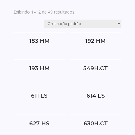
Exibindo 1–12 de 49 resultados
183 HM
192 HM
193 HM
549H.CT
611 LS
614 LS
627 HS
630H.CT