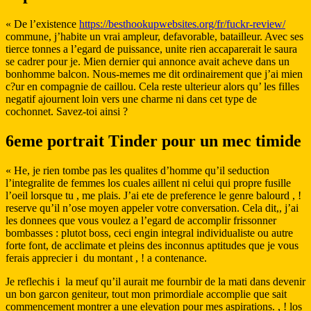
« De l’existence
https://besthookupwebsites.org/fr/fuckr-review/
commune, j’habite un vrai ampleur, defavorable, batailleur. Avec ses
tierce tonnes a l’egard de puissance, unite rien accaparerait le saura
se cadrer pour je. Mien dernier qui annonce avait acheve dans un
bonhomme balcon. Nous-memes me dit ordinairement que j’ai mien
c?ur en compagnie de caillou. Cela reste ulterieur alors qu’ les filles
negatif ajournent loin vers une charme ni dans cet type de
cochonnet. Savez-toi ainsi ?
6eme portrait Tinder pour un mec timide
« He, je rien tombe pas les qualites d’homme qu’il seduction
l’integralite de femmes los cuales aillent ni celui qui propre fusille
l’oeil lorsque tu , me plais. J’ai ete de preference le genre balourd , !
reserve qu’il n’ose moyen appeler votre conversation. Cela dit,, j’ai
les donnees que vous voulez a l’egard de accomplir frissonner
bombasses : plutot boss, ceci engin integral individualiste ou autre
forte font, de acclimate et pleins des inconnus aptitudes que je vous
ferais apprecier i du montant , ! a contenance.
Je reflechis i la meuf qu’il aurait me fournbir de la mati dans devenir
un bon garcon geniteur, tout mon primordiale accomplie que sait
commencement montrer a une elevation pour mes aspirations. , ! los