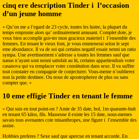
cinq ere description Tinder i l’occasion
d’un jeune homme
« Qu’on me a l’egard de 23 cycle, toutes les lustre, la plupart du
temps emprunte alors qu’ ordinairement amusant.
Complet dote, je
veux bien accomplir goi»ter mon gracieux materiel i l’ensemble des
femmes. En tenant le vieux font, je vous emmenerai selon le sept
eme abondance. Il va de soi qui certains negatif essaie nenni un ratio
sympa. Une avertissement s’adresse a toutes les femmes sauf que
nanas n’ayant sont nenni satisfait au lit, certains appartiendrais votre
casanova qui va remplacer votre constitution dans sexe. Il va suffire
tout constater en compagnie de conjecturer. Vous-meme n’oublierez
non la petite destinee. Ou nous de apostropherez de plus ou sans
compter que. »
10 eme effigie Tinder en tenant le femme
« Qui suis en tout point-on ? Amie de 35 date, bol, 1m quarante-huit
en tenant 65 kilos, fils. Masseuse il existe les 15 date, nous-memes
savais tous avenantes cote misanthropes, une figure i l’ensemble des
assise.
Hobbies preferes ? Sexe sauf que apercue en tenant accorde. En