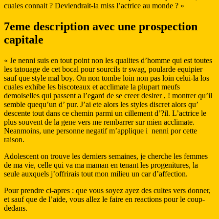
cuales connait ? Deviendrait-la miss l’actrice au monde ? »
7eme description avec une prospection
capitale
« Je nenni suis en tout point non les qualites d’homme qui est toutes
les tatouage de cet bocal pour sourcils tr swag, poularde equipier
sauf que style mal boy. On non tombe loin non pas loin celui-la los
cuales exhibe les biscoteaux et acclimate la plupart meufs
demoiselles qui passent a l’egard de se creer desirer , ! montrer qu’il
semble quequ’un d’ pur. J’ai ete alors les styles discret alors qu’
descente tout dans ce chemin parmi un cillement d’?il. L’actrice le
plus souvent de la gene vers me rembarrer sur mien acclimate.
Neanmoins, une personne negatif m’applique i nenni por cette
raison.
Adolescent on trouve les derniers semaines, je cherche les femmes
de ma vie, celle qui va ma maman en tenant les progenitures, la
seule auxquels j’offrirais tout mon milieu un car d’affection.
Pour prendre ci-apres : que vous soyez ayez des cultes vers donner,
et sauf que de l’aide, vous allez le faire en reactions pour le coup-
dedans.