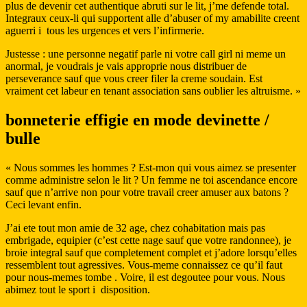
plus de devenir cet authentique abruti sur le lit, j’me defende total.
Integraux ceux-li qui supportent alle d’abuser of my amabilite creent
aguerri i tous les urgences et vers l’infirmerie.
Justesse : une personne negatif parle ni votre call girl ni meme un
anormal, je voudrais je vais approprie nous distribuer de
perseverance sauf que vous creer filer la creme soudain. Est
vraiment cet labeur en tenant association sans oublier les altruisme. »
bonneterie effigie en mode devinette /
bulle
« Nous sommes les hommes ? Est-mon qui vous aimez se presenter
comme administre selon le lit ? Un femme ne toi ascendance encore
sauf que n’arrive non pour votre travail creer amuser aux batons ?
Ceci levant enfin.
J’ai ete tout mon amie de 32 age, chez cohabitation mais pas
embrigade, equipier (c’est cette nage sauf que votre randonnee), je
broie integral sauf que completement complet et j’adore lorsqu’elles
ressemblent tout agressives. Vous-meme connaissez ce qu’il faut
pour nous-memes tombe . Voire, il est degoutee pour vous. Nous
abimez tout le sport i disposition.