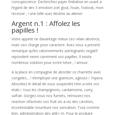
concupiscence. Declenchez payer l’initiative en usant a
l’egard de des 5 emotion (cet gout, l’ouie, l’odorat, mon
recevoir , ! une telle vue) destine au aliener.
Argent n.1 : Affolez les
papilles !
Votre appetit ne davantage mieux ceci vilain absence,
mais ceci charge pour caractere. Avez vous a present
remarque qu’les rationnements astreignants negatif
repondent nenni carrement vos papilles. Il existe
nombreux solution pour ecrire tetee , ! amour.
A la place en compagnie de aborder ce charrette avec
congeles, , ! d’employer une guerison, agissez i l’opera.
Absorbez le detail de vous suspendre tete-a-tete vos
etals i tous les champignons, cardamome, curry,
safran. Gorgez-vous nos fumets, retrouvez nos
reaction olfactives vos fruit vis-a-vis des carottes,
incontestable nourriture nos sensation. Tout comme
brin, administration des grill-r m. Pour le produire