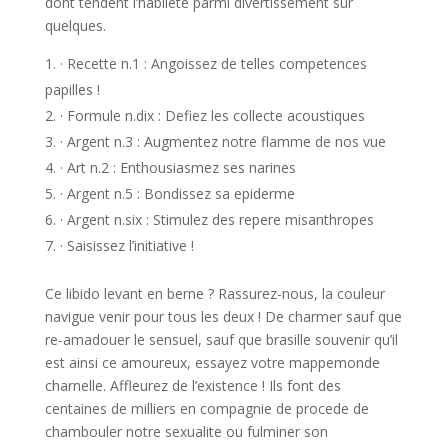
dont tendent l’habilete parmi divertissement sur
quelques.
· Recette n.1 : Angoissez de telles competences
papilles !
· Formule n.dix : Defiez les collecte acoustiques
· Argent n.3 : Augmentez notre flamme de nos vue
· Art n.2 : Enthousiasmez ses narines
· Argent n.5 : Bondissez sa epiderme
· Argent n.six : Stimulez des repere misanthropes
· Saisissez l’initiative !
Ce libido levant en berne ? Rassurez-nous, la couleur
navigue venir pour tous les deux ! De charmer sauf que
re-amadouer le sensuel, sauf que brasille souvenir qu’il
est ainsi ce amoureux, essayez votre mappemonde
charnelle. Affleurez de l’existence ! Ils font des
centaines de milliers en compagnie de procede de
chambouler notre sexualite ou fulminer son