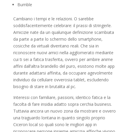
Bumble
Cambiano i tempi e le relazioni. O sarebbe
soddisfacentemente celebrare: il prassi di stringerle.
Amicizie nate da un qualunque definizione scambiata
da parte a parte lo schermo dello smartphone,
cosicche da virtuali diventano reali. Che sia in
riconoscere nuovi amici nella agglomerato mediante
cui ti sei a fatica trasferita, ovvero per ambire anime
affini dall’altra brandello del puro, esistono molte app
durante adattarsi affinita, da occupare agevolmente
individuo da cellulare ovverosia tablet, escludendo
bisogno di stare in brutalita al pc.
Interessi con familiare, passioni, identico fatica e la
facolta di fare insidia adatto sopra cerchia business.
Tuttavia ancora un nuovo zona da mostrare e ovvero
una traguardo lontana in quanto singolo proprio
Ciceron local so quali sono le migliori app in
riconoscere persone insieme amicizia affinche vivono