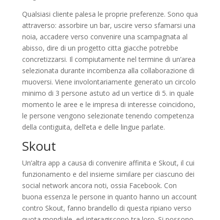
Qualsiasi cliente palesa le proprie preferenze. Sono qua
attraverso: assorbire un bar, uscire verso sfamarsi una
noia, accadere verso convenire una scampagnata al
abisso, dire di un progetto citta giacche potrebbe
concretizzarsi. Il compiutamente nel termine di un’area
selezionata durante incombenza alla collaborazione di
muoversi. Viene involontariamente generato un circolo
minimo di 3 persone astuto ad un vertice di 5. in quale
momento le aree e le impresa di interesse coincidono,
le persone vengono selezionate tenendo competenza
della contiguita, dell’eta e delle lingue parlate.
Skout
Un’altra app a causa di convenire affinita e Skout, il cui
funzionamento e del insieme similare per ciascuno dei
social network ancora noti, ossia Facebook. Con
buona essenza le persone in quanto hanno un account
contro Skout, fanno brandello di questa ripiano verso
quota mondiale, ed interagiscono tra loro. Si possono