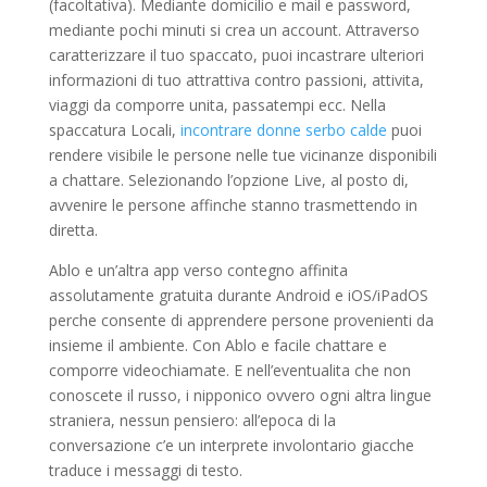
(facoltativa). Mediante domicilio e mail e password,
mediante pochi minuti si crea un account. Attraverso
caratterizzare il tuo spaccato, puoi incastrare ulteriori
informazioni di tuo attrattiva contro passioni, attivita,
viaggi da comporre unita, passatempi ecc. Nella
spaccatura Locali,
incontrare donne serbo calde
puoi
rendere visibile le persone nelle tue vicinanze disponibili
a chattare. Selezionando l’opzione Live, al posto di,
avvenire le persone affinche stanno trasmettendo in
diretta.
Ablo e un’altra app verso contegno affinita
assolutamente gratuita durante Android e iOS/iPadOS
perche consente di apprendere persone provenienti da
insieme il ambiente. Con Ablo e facile chattare e
comporre videochiamate. E nell’eventualita che non
conoscete il russo, i nipponico ovvero ogni altra lingue
straniera, nessun pensiero: all’epoca di la
conversazione c’e un interprete involontario giacche
traduce i messaggi di testo.