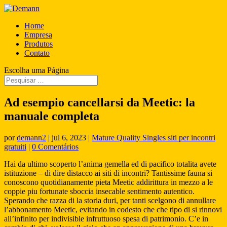
Home
Empresa
Produtos
Contato
Escolha uma Página
Ad esempio cancellarsi da Meetic: la
manuale completa
por
demann2
|
jul 6, 2023
|
Mature Quality Singles siti per incontri
gratuiti
|
0 Comentários
Hai da ultimo scoperto l’anima gemella ed di pacifico totalita avete
istituzione – di dire distacco ai siti di incontri? Tantissime fauna si
conoscono quotidianamente pieta Meetic addirittura in mezzo a le
coppie piu fortunate sboccia insecable sentimento autentico.
Sperando che razza di la storia duri, per tanti scelgono di annullare
l’abbonamento Meetic, evitando in codesto che che tipo di si rinnovi
all’infinito per indivisible infruttuoso spesa di patrimonio. C’e in