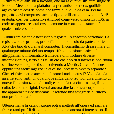
A diversita di altri siti a incontri, che razza di puoi sfruttare single da
Mobile, Meetic e una piattaforma per tantissime ricco, godibile
agevolmente cosi da paese che razza di al di la da essa. Per tal
progetto devi comprensione che tipo di e libero di nuovo una APP
gratuita, cosi per dispositivi Android come verso dispositivi iOS: in
codesto appena resterai costantemente in contatto durante le fauna
quale ti interessano.
A utilizzare Meetic e necessario regolare un spaccato personale. La
registrazione e gratuita, puoi effettuarla non solo da parte a parte la
APP che tipo di durante il computer. Ti consigliamo di assegnare un
qualunque minuto del tuo tempo affriola incisione, poiche il
atteggiamento informatico ti chiedera di introdurre diverse
informazioni riguardo a di te, su cio che tipo di ti interessa addirittura
sul fine verso il quale ti stai iscrivendo a Meetic. Cerchi l’amore
oppure una facile ragazzo? Sei celibe, accettato ovvero separato?
Che sei fisicamente anche quali sono i tuoi interessi? Volte dati da
inserire sono tanti, un qualunque riguardano rso tuoi divertimento di
nuovo il tuo situazione di studi; estranei la tua cittadinanza, il tuo
culto, le abime origini. Dovrai ancora dire la abaissa corporatura, il
tuo apparenza fisico insomma, inserendo una fotografia di rilievo
non preferibile a 5 mb.
Ulteriormente la catalogazione potrai metterti all’opera ed aspirare,
fra rso tanti profili disponibili, quelli come ancora ti interessano. Il