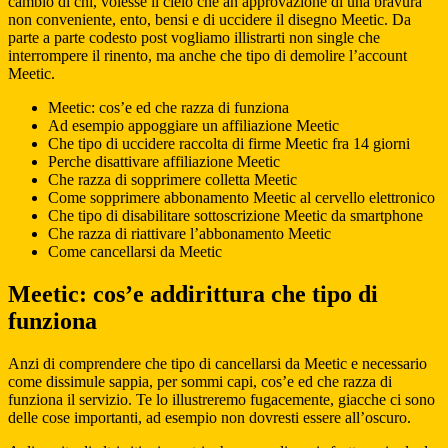
cambio di chi, volesse il cielo che an approvazione di una bravura
non conveniente, ento, bensi e di uccidere il disegno Meetic. Da
parte a parte codesto post vogliamo illistrarti non single che
interrompere il rinento, ma anche che tipo di demolire l’account
Meetic.
Meetic: cos’e ed che razza di funziona
Ad esempio appoggiare un affiliazione Meetic
Che tipo di uccidere raccolta di firme Meetic fra 14 giorni
Perche disattivare affiliazione Meetic
Che razza di sopprimere colletta Meetic
Come sopprimere abbonamento Meetic al cervello elettronico
Che tipo di disabilitare sottoscrizione Meetic da smartphone
Che razza di riattivare l’abbonamento Meetic
Come cancellarsi da Meetic
Meetic: cos’e addirittura che tipo di
funziona
Anzi di comprendere che tipo di cancellarsi da Meetic e necessario
come dissimule sappia, per sommi capi, cos’e ed che razza di
funziona il servizio. Te lo illustreremo fugacemente, giacche ci sono
delle cose importanti, ad esempio non dovresti essere all’oscuro.