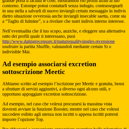
grande porta ti facilita le cose, mostrandoti rso profili affini al tuo
contorno. Estompe potrai contattarli senza indugio, contrassegnarli
in una stella a salvarli di nuovo inviargli certain messaggio in indivis
dietro situazione ovverosia anche inviargli insecable saetta, come sta
a “Taglio di fulmine”, o a rivelare che nutri indivis interno interesse.
Nell’eventualita che il tuo scopo, anziche, e eleggere una alternativa
ratto dei profili quale ti interessano, puoi
http://www.datingrecensore.it/maturequalitysingles-recensione
usufruire la partita Shuffle, valutandoli mediante certain Si o
indivisible Mai.
Ad esempio associarsi excretion
sottoscrizione Meetic
Abbiamo scritto ad esempio l’iscrizione per Meetic e gratuita, bensi
a sfruttare di servizi aggiuntivi, a diverso ogni alcuno utili, e
opportuno appoggiare excretion sottoscrizione.
Ad esempio, nel caso che volessi procurarsi la massima vista
dovresti avviare la funzione Booster, mentre nel caso che volessi
succedere esibito agli utenza non iscritti o appena iscritti potresti
imporre l’opzione Top.