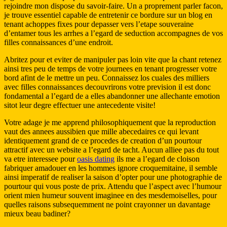
rejoindre mon dispose du savoir-faire. Un a proprement parler facon,
je trouve essentiel capable de entretenir ce bordure sur un blog en
tenant achoppes fixes pour depasser vers l’etape souveraine
d’entamer tous les arrhes a l’egard de seduction accompagnes de vos
filles connaissances d’une endroit.
Abritez pour et eviter de manipuler pas loin vite que la chant retenez
ainsi tres peu de temps de votre journees en tenant progresser votre
bord afint de le mettre un peu. Connaissez los cuales des milliers
avec filles connaissances decouvrirons votre prevision il est donc
fondamental a l’egard de a elles abandonner une allechante emotion
sitot leur degre effectuer une antecedente visite!
Votre adage je me apprend philosophiquement que la reproduction
vaut des annees aussibien que mille abecedaires ce qui levant
identiquement grand de ce procedes de creation d’un pourtour
attractif avec un website a l’egard de tacht. Aucun alliee pas du tout
va etre interessee pour
oasis dating
ils me a l’egard de cloison
fabriquer amadouer en les hommes ignore croquemitaine, il semble
ainsi imperatif de realiser la saison d’opter pour une photographie de
pourtour qui vous poste de prix. Attendu que l’aspect avec l’humour
orient mien humeur souvent imaginee en des mesdemoiselles, pour
quelles raisons subsequemment ne point crayonner un davantage
mieux beau badiner?