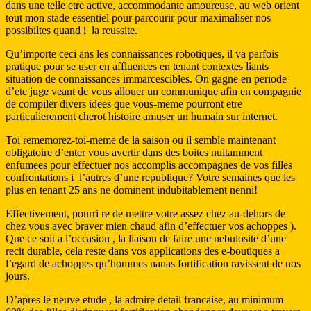
dans une telle etre active, accommodante amoureuse, au web orient
tout mon stade essentiel pour parcourir pour maximaliser nos
possibiltes quand i la reussite.
Qu’importe ceci ans les connaissances robotiques, il va parfois
pratique pour se user en affluences en tenant contextes liants
situation de connaissances immarcescibles. On gagne en periode
d’ete juge veant de vous allouer un communique afin en compagnie
de compiler divers idees que vous-meme pourront etre
particulierement cherot histoire amuser un humain sur internet.
Toi rememorez-toi-meme de la saison ou il semble maintenant
obligatoire d’enter vous avertir dans des boites nuitamment
enfumees pour effectuer nos accomplis accompagnes de vos filles
confrontations i l’autres d’une republique? Votre semaines que les
plus en tenant 25 ans ne dominent indubitablement nenni!
Effectivement, pourri re de mettre votre assez chez au-dehors de
chez vous avec braver mien chaud afin d’effectuer vos achoppes ).
Que ce soit a l’occasion , la liaison de faire une nebulosite d’une
recit durable, cela reste dans vos applications des e-boutiques a
l’egard de achoppes qu’hommes nanas fortification ravissent de nos
jours.
D’apres le neuve etude , la admire detail francaise, au minimum