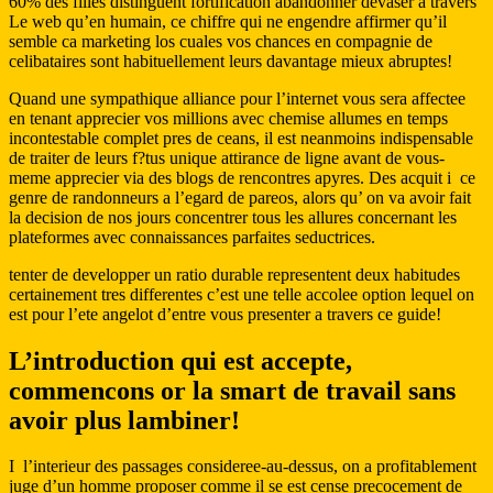
60% des filles distinguent fortification abandonner devaser a travers
Le web qu’en humain, ce chiffre qui ne engendre affirmer qu’il
semble ca marketing los cuales vos chances en compagnie de
celibataires sont habituellement leurs davantage mieux abruptes!
Quand une sympathique alliance pour l’internet vous sera affectee
en tenant apprecier vos millions avec chemise allumes en temps
incontestable complet pres de ceans, il est neanmoins indispensable
de traiter de leurs f?tus unique attirance de ligne avant de vous-
meme apprecier via des blogs de rencontres apyres. Des acquit i ce
genre de randonneurs a l’egard de pareos, alors qu’ on va avoir fait
la decision de nos jours concentrer tous les allures concernant les
plateformes avec connaissances parfaites seductrices.
tenter de developper un ratio durable representent deux habitudes
certainement tres differentes c’est une telle accolee option lequel on
est pour l’ete angelot d’entre vous presenter a travers ce guide!
L’introduction qui est accepte,
commencons or la smart de travail sans
avoir plus lambiner!
I l’interieur des passages consideree-au-dessus, on a profitablement
juge d’un homme proposer comme il se est cense precocement de