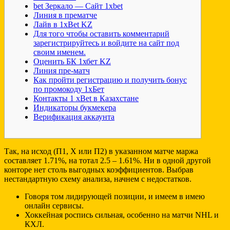
bet Зеркало — Сайт 1xbet
Линия в прематче
Лайв в 1xBet KZ
Для того чтобы оставить комментарий
зарегистрируйтесь и войдите на сайт под
своим именем.
Оценить БК 1хбет KZ
Линия пре-матч
Как пройти регистрацию и получить бонус
по промокоду 1хБет
Контакты 1 xBet в Казахстане
Индикаторы букмекера
Верификация аккаунта
Так, на исход (П1, Х или П2) в указанном матче маржа
составляет 1.71%, на тотал 2.5 – 1.61%. Ни в одной другой
конторе нет столь выгодных коэффициентов. Выбрав
нестандартную схему анализа, начнем с недостатков.
Говоря том лидирующей позиции, и имеем в имею
онлайн сервисы.
Хоккейная роспись сильная, особенно на матчи NHL и
КХЛ.