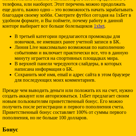
телефона, или наоборот. Этот перечень можно продолжать
еще долго, важно одно – это возможность начать зарабатывать
благодаря своему хобби. Смотрите футбол сегодня на 1хБет в
удобном формате, и Вы поймете, почему работу в данной
конторе выбирает все больше болельщиков
1xbet
.
В третьей категории предлагаются промокоды для
новичков, не имевших ранее учетной записи в БК.
Линия Live максимально возможная по наполнению
событиями и включает практически все, что в данную
минуту играется на спортивных площадках мира.
В верхней панели чередуются слайдеры, в которых
написана информация о БК.
Сохранить моё имя, email и адрес сайта в этом браузере
для последующих моих комментариев.
Прежде чем выводить деньги или положить их на счет, нужно
создать аккаунт или авторизоваться. 1хБет предлагает своим
новым пользователям приветственный бонус. Его можно
получить после регистрации и первого пополнения счета.
Приветственный бонус составляет 100% от суммы первого
пополнения, но не больше 100 долларов.
Бонус