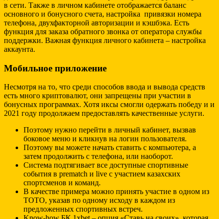
в сети. Также в личном кабинете отображается баланс
основного и бонусного счета, настройка привязки номера
телефона, двухфакторной авторизации и кэшбэка. Есть
функция для заказа обратного звонка от оператора службы
поддержки. Важная функция личного кабинета – настройка
аккаунта.
Мобильное приложение
Несмотря на то, что среди способов ввода и вывода средств
есть много криптовалют, они запрещены при участии в
бонусных программах. Хотя иксы смогли одержать победу и и
2021 году продолжаем предоставлять качественные услуги.
Поэтому нужно перейти в личный кабинет, вызвав
боковое меню и кликнув на логин пользователя.
Поэтому вы можете начать ставить с компьютера, а
затем продолжить с телефона, или наоборот.
Система подтягивает все доступные спортивные
события в prematch и live с участием казахских
спортсменов и команд.
В качестве примера можно принять участие в одном из
ТОТО, указав по одному исходу в каждом из
предложенных спортивных встреч.
Know‑how БК 1xbet – опция «Ставь на своих», которая