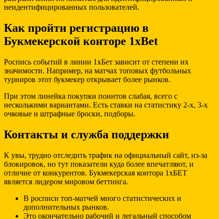
неидентифицированных пользователей.
Как пройти регистрацию в
Букмекерской конторе 1xBet
Роспись событий в линии 1хБет зависит от степени их
значимости. Например, на матчах топовых футбольных
турниров этот букмекер открывает более рынков.
При этом линейка покупки поинтов слабая, всего с
несколькими вариантами. Есть ставки на статистику 2-х, 3-х
очковые и штрафные броски, подборы.
Контакты и служба поддержки
К увы, трудно отследить трафик на официальный сайт, из-за
блокировок, но тут показатели куда более впечатляют, и
отличие от конкурентов. Букмекерская контора 1хБЕТ
является лидером мировом беттинга.
В росписи топ-матчей много статистических и
дополнительных рынков.
Это окончательно рабочий и легальный способом