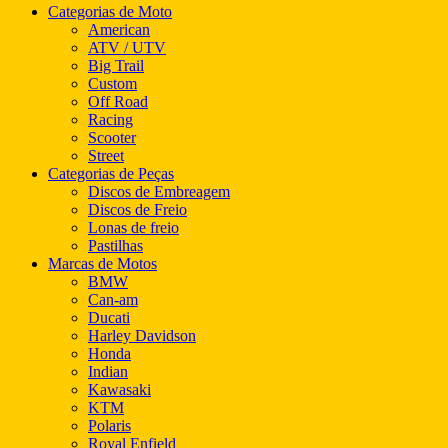
Categorias de Moto
American
ATV / UTV
Big Trail
Custom
Off Road
Racing
Scooter
Street
Categorias de Peças
Discos de Embreagem
Discos de Freio
Lonas de freio
Pastilhas
Marcas de Motos
BMW
Can-am
Ducati
Harley Davidson
Honda
Indian
Kawasaki
KTM
Polaris
Royal Enfield