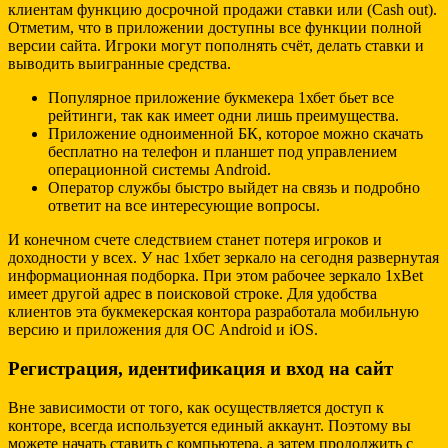
клиентам функцию досрочной продажи ставки или (Cash out).
Отметим, что в приложении доступны все функции полной
версии сайта. Игроки могут пополнять счёт, делать ставки и
выводить выигранные средства.
Популярное приложение букмекера 1хбет бьет все
рейтинги, так как имеет одни лишь преимущества.
Приложение одноименной БК, которое можно скачать
бесплатно на телефон и планшет под управлением
операционной системы Android.
Оператор службы быстро выйдет на связь и подробно
ответит на все интересующие вопросы.
И конечном счете следствием станет потеря игроков и
доходности у всех. У нас 1хбет зеркало на сегодня развернутая
информационная подборка. При этом рабочее зеркало 1xBet
имеет другой адрес в поисковой строке. Для удобства
клиентов эта букмекерская контора разработала мобильную
версию и приложения для ОС Android и iOS.
Регистрация, идентификация и вход на сайт
Вне зависимости от того, как осуществляется доступ к
конторе, всегда используется единый аккаунт. Поэтому вы
можете начать ставить с компьютера, а затем продолжить с