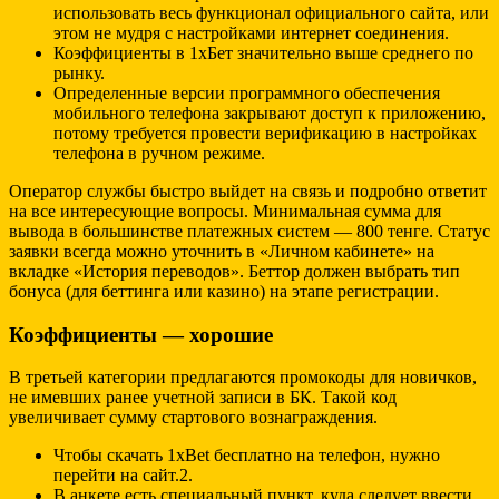
использовать весь функционал официального сайта, или
этом не мудря с настройками интернет соединения.
Коэффициенты в 1хБет значительно выше среднего по
рынку.
Определенные версии программного обеспечения
мобильного телефона закрывают доступ к приложению,
потому требуется провести верификацию в настройках
телефона в ручном режиме.
Оператор службы быстро выйдет на связь и подробно ответит
на все интересующие вопросы. Минимальная сумма для
вывода в большинстве платежных систем — 800 тенге. Статус
заявки всегда можно уточнить в «Личном кабинете» на
вкладке «История переводов». Беттор должен выбрать тип
бонуса (для беттинга или казино) на этапе регистрации.
Коэффициенты — хорошие
В третьей категории предлагаются промокоды для новичков,
не имевших ранее учетной записи в БК. Такой код
увеличивает сумму стартового вознаграждения.
Чтобы скачать 1xBet бесплатно на телефон, нужно
перейти на сайт.2.
В анкете есть специальный пункт, куда следует ввести