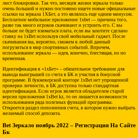
лист блокировки. Так что, месяцев жизни зеркала только
очень большой и нужно постоянно ищете новые официальные
ссылки на зеркала 1ХБет, а это являлось еще одним минусом.
Бесплатное мобильное приложение 1xbet — причина того,
разве так много игроков скачивают и устроить его. С вы
больше не будет взиматься плата, если вы захотите сделано
ставку на 1xBet используя свой мобильный гаджет. После
скачивания вы, вероятно, сможем в любой данный
погрузиться в мир спортивных событий. Впрочем,
использование зеркала — идея, конечно, блестящая, но но
временная.
Идентификация в «1хБет» – обязательное требование для
вывода выигрышей со счета в БК и участия в бонусной
программе. В букмекерской конторе 1xBet нет упрощенной
проверки личности, в БК доступна только стандартная
идентификация. Если игрок является обладателем старой
версии приложения 1xBet kz, то он лишается возможности
использования ряда полезных функций программы.
Откроется раздел пополнения счета, в котором нужно выбрать
желаемый способ депозита.
Bet Зеркало ноябрь 2022 – Регистрация На Сайте
Бк