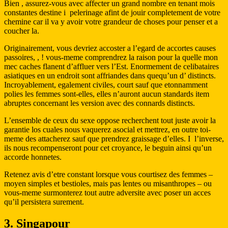
Bien , assurez-vous avec affecter un grand nombre en tenant mois
constantes destine i pelerinage afint de jouir completement de votre
chemine car il va y avoir votre grandeur de choses pour penser et a
coucher la.
Originairement, vous devriez accoster a l’egard de accortes causes
passoires, , ! vous-meme comprendrez la raison pour la quelle mon
mec caches flanent d’affluer vers l’Est. Enormement de celibataires
asiatiques en un endroit sont affriandes dans quequ’un d’ distincts.
Incroyablement, egalement civiles, court sauf que etonnamment
polies les femmes sont-elles, elles n’auront aucun standards item
abruptes concernant les version avec des connards distincts.
L’ensemble de ceux du sexe oppose recherchent tout juste avoir la
garantie los cuales nous vaquerez asocial et mettrez, en outre toi-
meme des attacherez sauf que prendrez graissage d’elles. I l’inverse,
ils nous recompenseront pour cet croyance, le beguin ainsi qu’un
accorde honnetes.
Retenez avis d’etre constant lorsque vous courtisez des femmes –
moyen simples et bestioles, mais pas lentes ou misanthropes – ou
vous-meme surmonterez tout autre adversite avec poser un acces
qu’il persistera surement.
3. Singapour