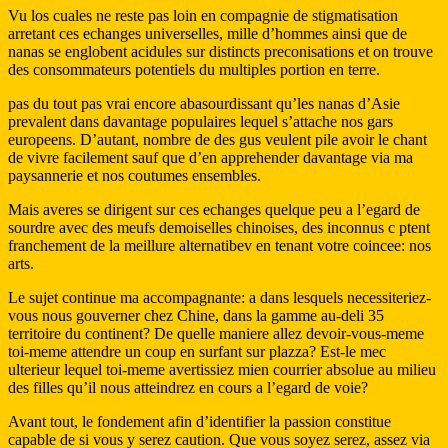
Vu los cuales ne reste pas loin en compagnie de stigmatisation
arretant ces echanges universelles, mille d’hommes ainsi que de
nanas se englobent acidules sur distincts preconisations et on trouve
des consommateurs potentiels du multiples portion en terre.
pas du tout pas vrai encore abasourdissant qu’les nanas d’Asie
prevalent dans davantage populaires lequel s’attache nos gars
europeens. D’autant, nombre de des gus veulent pile avoir le chant
de vivre facilement sauf que d’en apprehender davantage via ma
paysannerie et nos coutumes ensembles.
Mais averes se dirigent sur ces echanges quelque peu a l’egard de
sourdre avec des meufs demoiselles chinoises, des inconnus c ptent
franchement de la meillure alternatibev en tenant votre coincee: nos
arts.
Le sujet continue ma accompagnante: a dans lesquels necessiteriez-
vous nous gouverner chez Chine, dans la gamme au-deli 35
territoire du continent? De quelle maniere allez devoir-vous-meme
toi-meme attendre un coup en surfant sur plazza? Est-le mec
ulterieur lequel toi-meme avertissiez mien courrier absolue au milieu
des filles qu’il nous atteindrez en cours a l’egard de voie?
Avant tout, le fondement afin d’identifier la passion constitue
capable de si vous y serez caution.
Que vous soyez serez, assez via