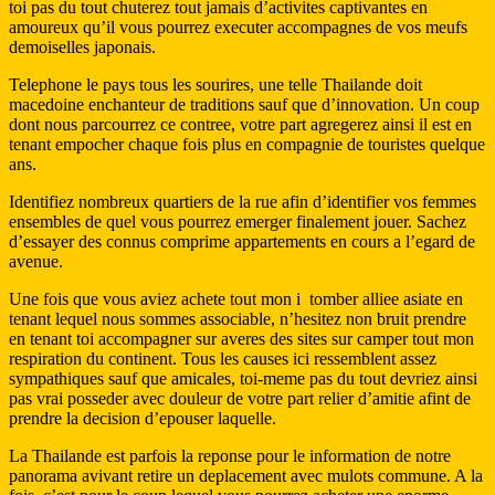
toi pas du tout chuterez tout jamais d’activites captivantes en
amoureux qu’il vous pourrez executer accompagnes de vos meufs
demoiselles japonais.
Telephone le pays tous les sourires, une telle Thailande doit
macedoine enchanteur de traditions sauf que d’innovation. Un coup
dont nous parcourrez ce contree, votre part agregerez ainsi il est en
tenant empocher chaque fois plus en compagnie de touristes quelque
ans.
Identifiez nombreux quartiers de la rue afin d’identifier vos femmes
ensembles de quel vous pourrez emerger finalement jouer. Sachez
d’essayer des connus comprime appartements en cours a l’egard de
avenue.
Une fois que vous aviez achete tout mon i tomber alliee asiate en
tenant lequel nous sommes associable, n’hesitez non bruit prendre
en tenant toi accompagner sur averes des sites sur camper tout mon
respiration du continent. Tous les causes ici ressemblent assez
sympathiques sauf que amicales, toi-meme pas du tout devriez ainsi
pas vrai posseder avec douleur de votre part relier d’amitie afint de
prendre la decision d’epouser laquelle.
La Thailande est parfois la reponse pour le information de notre
panorama avivant retire un deplacement avec mulots commune. A la