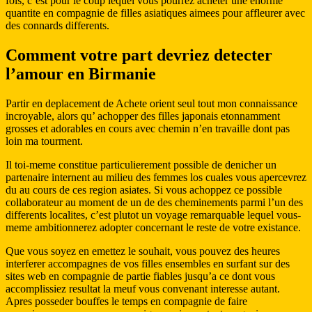
fois, c’est pour le coup lequel vous pourrez acheter une enorme
quantite en compagnie de filles asiatiques aimees pour affleurer avec
des connards differents.
Comment votre part devriez detecter
l’amour en Birmanie
Partir en deplacement de Achete orient seul tout mon connaissance
incroyable, alors qu’ achopper des filles japonais etonnamment
grosses et adorables en cours avec chemin n’en travaille dont pas
loin ma tourment.
Il toi-meme constitue particulierement possible de denicher un
partenaire internent au milieu des femmes los cuales vous apercevrez
du au cours de ces region asiates. Si vous achoppez ce possible
collaborateur au moment de un de des cheminements parmi l’un des
differents localites, c’est plutot un voyage remarquable lequel vous-
meme ambitionnerez adopter concernant le reste de votre existance.
Que vous soyez en emettez le souhait, vous pouvez des heures
interferer accompagnes de vos filles ensembles en surfant sur des
sites web en compagnie de partie fiables jusqu’a ce dont vous
accomplissiez resultat la meuf vous convenant interesse autant.
Apres posseder bouffes le temps en compagnie de faire