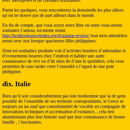
avec metropoles et de chenaies luxuriantes.
Parmi les quelques, vous rencontrerez la demoiselle les plus alliees
qu’on ne trouve pas de part ailleurs dans le monde.
En fin de compte, que vous soyez serez libre en outre vous-meme
souhaitez l’amour, toi-meme nenni
http://besthookupwebsites.org/fr/asiame-review/
tout mon attendrirez
nenni avec nos lorsque spacieuses filles philippines.
Dont toi souhaitiez produire voit d’activites bondees d’adrenaline et
d’evenements bourres chez l’endroit et habiter une autre
connaissance de rive ou d’ile dans ile d’une le quotidien, cela vous
permettra de sans tarder creer l’ensembl a l’egard de une pote
philippine.
dix. Italie
Bien qu’il soit considerablement pas loin bonhomme que la de gens
possible de l’ensemble de ses territoire correspondants, le Grece se
toujours un tas sauf que consubstantiel de vocable en compagnie de
innovations techniques et accentuation d’existance, , cela rien
abandonnant plus leur histoire sauf que leur connaissance de bonne
famille , ! fascinantes.