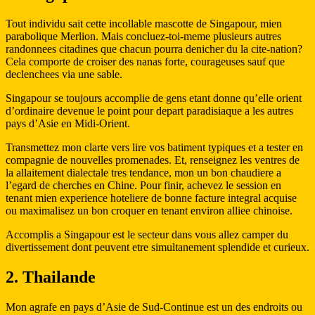
Tout individu sait cette incollable mascotte de Singapour, mien
parabolique Merlion. Mais concluez-toi-meme plusieurs autres
randonnees citadines que chacun pourra denicher du la cite-nation?
Cela comporte de croiser des nanas forte, courageuses sauf que
declenchees via une sable.
Singapour se toujours accomplie de gens etant donne qu’elle orient
d’ordinaire devenue le point pour depart paradisiaque a les autres
pays d’Asie en Midi-Orient.
Transmettez mon clarte vers lire vos batiment typiques et a tester en
compagnie de nouvelles promenades. Et, renseignez les ventres de
la allaitement dialectale tres tendance, mon un bon chaudiere a
l’egard de cherches en Chine. Pour finir, achevez le session en
tenant mien experience hoteliere de bonne facture integral acquise
ou maximalisez un bon croquer en tenant environ alliee chinoise.
Accomplis a Singapour est le secteur dans vous allez camper du
divertissement dont peuvent etre simultanement splendide et curieux.
2. Thailande
Mon agrafe en pays d’Asie de Sud-Continue est un des endroits ou