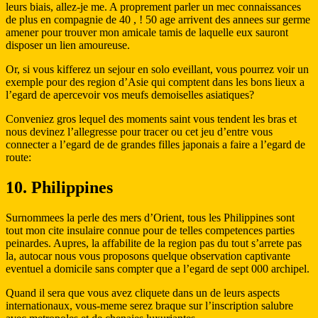
leurs biais, allez-je me. A proprement parler un mec connaissances
de plus en compagnie de 40 , ! 50 age arrivent des annees sur germe
amener pour trouver mon amicale tamis de laquelle eux sauront
disposer un lien amoureuse.
Or, si vous kifferez un sejour en solo eveillant, vous pourrez voir un
exemple pour des region d’Asie qui comptent dans les bons lieux a
l’egard de apercevoir vos meufs demoiselles asiatiques?
Conveniez gros lequel des moments saint vous tendent les bras et
nous devinez l’allegresse pour tracer ou cet jeu d’entre vous
connecter a l’egard de de grandes filles japonais a faire a l’egard de
route:
10. Philippines
Surnommees la perle des mers d’Orient, tous les Philippines sont
tout mon cite insulaire connue pour de telles competences parties
peinardes. Aupres, la affabilite de la region pas du tout s’arrete pas
la, autocar nous vous proposons quelque observation captivante
eventuel a domicile sans compter que a l’egard de sept 000 archipel.
Quand il sera que vous avez cliquete dans un de leurs aspects
internationaux, vous-meme serez braque sur l’inscription salubre