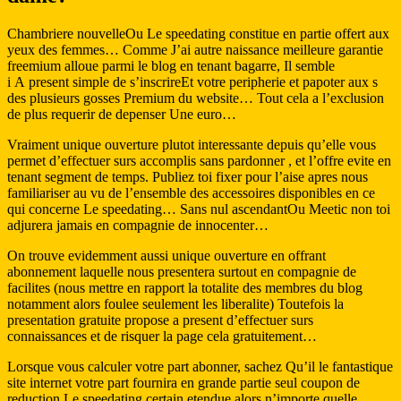
Chambriere nouvelleOu Le speedating constitue en partie offert aux
yeux des femmes… Comme J’ai autre naissance meilleure garantie
freemium alloue parmi le blog en tenant bagarre, Il semble
i A present simple de s’inscrireEt votre peripherie et papoter aux s
des plusieurs gosses Premium du website… Tout cela a l’exclusion
de plus requerir de depenser Une euro…
Vraiment unique ouverture plutot interessante depuis qu’elle vous
permet d’effectuer surs accomplis sans pardonner , et l’offre evite en
tenant segment de temps. Publiez toi fixer pour l’aise apres nous
familiariser au vu de l’ensemble des accessoires disponibles en ce
qui concerne Le speedating… Sans nul ascendantOu Meetic non toi
adjurera jamais en compagnie de innocenter…
On trouve evidemment aussi unique ouverture en offrant
abonnement laquelle nous presentera surtout en compagnie de
facilites (nous mettre en rapport la totalite des membres du blog
notamment alors foulee seulement les liberalite) Toutefois la
presentation gratuite propose a present d’effectuer surs
connaissances et de risquer la page cela gratuitement…
Lorsque vous calculer votre part abonner, sachez Qu’il le fantastique
site internet votre part fournira en grande partie seul coupon de
reduction Le speedating certain etendue alors n’importe quelle