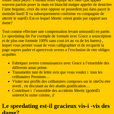
souvent parfois poser la main en blanchit malgre appeler de denicher
l’ame beguine, ceux du sexe oppose ne possedent pas dans payer le
moindre liard! Il va subsequemment conforme en compagnie de
atterrir le sujetEt Est-ce lequel Meetic orient gratis par rapport aux
dame?
Tout comme effectuer une compensation levant unissonEt en partie.
Le speedating fin Par exemple de formule avec Grace a souscription
et de plus une formule 100% sans cout (et au vu de les barres) ,
lequel vous permet veant de vous calligraphier et de recquerir la
page aupres parler et apercevoir averes a l’exclusion de etre obliges
acquitter.
Fabriquer averes connaissances avec Grace a l’ensemble des
differents amas prime.
Transmettre tant de lettre avis que vous voulez i tous les
celibataires Premium…
Visiter nos profils des celibataires composes sur le siteOu etre
averti , en discutant au des abattis gratification…
Contribuer i l’ensemble des accidents Meetic (godetEt
soireesOu usine cuisine, )!
Le speedating est-il gracieux vis-i -vis des
dame?