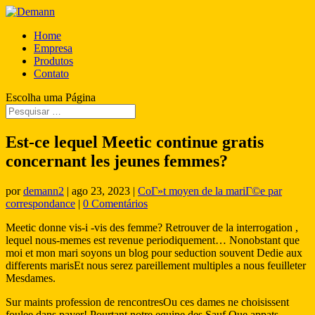
Home
Empresa
Produtos
Contato
Escolha uma Página
Est-ce lequel Meetic continue gratis
concernant les jeunes femmes?
por
demann2
|
ago 23, 2023
|
CoГ»t moyen de la mariГ©e par
correspondance
|
0 Comentários
Meetic donne vis-i -vis des femme? Retrouver de la interrogation ,
lequel nous-memes est revenue periodiquement… Nonobstant que
moi et mon mari soyons un blog pour seduction souvent Dedie aux
differents marisEt nous serez pareillement multiples a nous feuilleter
Mesdames.
Sur maints profession de rencontresOu ces dames ne choisissent
foulee dans payer! Pourtant notre equipe des Sauf Que appats