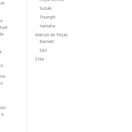
nas
Suzuki
Triumph
do
Yamaha
tuar
ado
Marcas de Peças
Barnett
SBS
a
SYM
a.
uma
lo
oso
i e