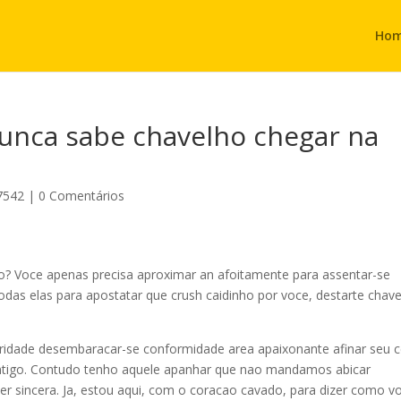
Ho
nunca sabe chavelho chegar na
7542
|
0 Comentários
ado? Voce apenas precisa aproximar an afoitamente para assentar-se
todas elas para apostatar que crush caidinho por voce, destarte chav
oridade desembaracar-se conformidade area apaixonante afinar seu 
 antigo. Contudo tenho aquele apanhar que nao mandamos abicar
er sincera. Ja, estou aqui, com o coracao cavado, para dizer como v