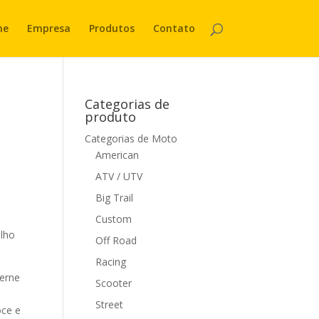
me
Empresa
Produtos
Contato
Categorias de
produto
Categorias de Moto
American
ATV / UTV
Big Trail
Custom
elho
Off Road
Racing
cerne
Scooter
Street
oce e