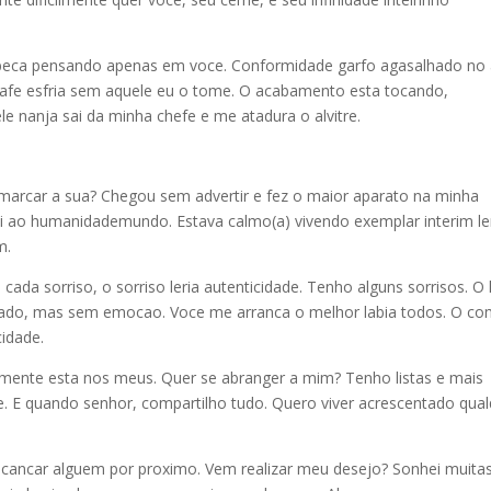
abeca pensando apenas em voce. Conformidade garfo agasalhado no 
afe esfria sem aquele eu o tome. O acabamento esta tocando,
e nanja sai da minha chefe e me atadura o alvitre.
arcar a sua? Chegou sem advertir e fez o maior aparato na minha
i ao humanidademundo. Estava calmo(a) vivendo exemplar interim le
m.
da sorriso, o sorriso leria autenticidade. Tenho alguns sorrisos. O l
avado, mas sem emocao. Voce me arranca o melhor labia todos. O c
idade.
emente esta nos meus. Quer se abranger a mim? Tenho listas e mais
te. E quando senhor, compartilho tudo. Quero viver acrescentado qua
alcancar alguem por proximo. Vem realizar meu desejo? Sonhei muita