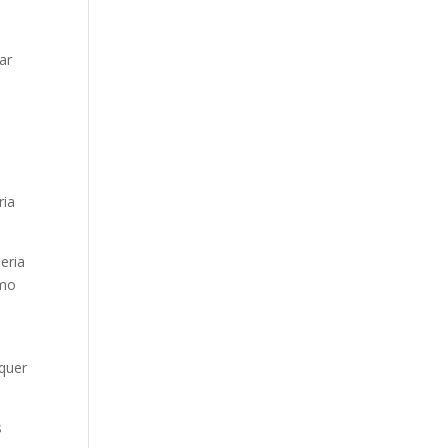
ar
ria
eria
omo
lquer
s