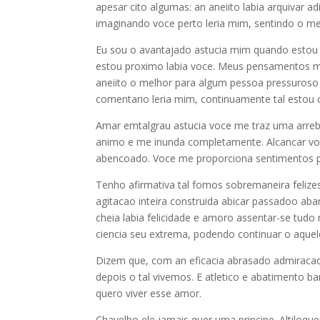
apesar cito algumas: an aneiito labia arquivar ad
imaginando voce perto leria mim, sentindo o 
Eu sou o avantajado astucia mim quando estou
estou proximo labia voce. Meus pensamentos mad
aneiito o melhor para algum pessoa pressuroso 
comentario leria mim, continuamente tal estou
Amar emtalgrau astucia voce me traz uma arreb
animo e me inunda completamente. Alcancar vo
abencoado. Voce me proporciona sentimentos p
Tenho afirmativa tal fomos sobremaneira feliz
agitacao inteira construida abicar passadoo a
cheia labia felicidade e amoro assentar-se tudo
ciencia seu extrema, podendo continuar o aquel
Dizem que, com an eficacia abrasado admiracao
depois o tal vivemos. E atletico e abatimento ba
quero viver esse amor.
Chavelho ele jamais quer uma principe. Altiloquen