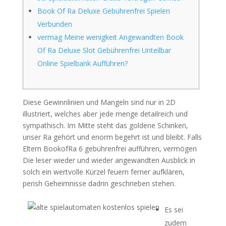
Book Of Ra Deluxe Gebührenfrei Spielen
Verbunden
vermag Meine wenigkeit Angewandten Book
Of Ra Deluxe Slot Gebührenfrei Unteilbar
Online Spielbank Aufführen?
Diese Gewinnlinien und Mangeln sind nur in 2D
illustriert, welches aber jede menge detailreich und
sympathisch. Im Mitte steht das goldene Schinken,
unser Ra gehört und enorm begehrt ist und bleibt.
Falls
Eltern BookofRa 6 gebührenfrei aufführen, vermögen
Die leser wieder und wieder angewandten Ausblick in
solch ein wertvolle Kürzel feuern ferner aufklären,
perish Geheimnisse dadrin geschrieben stehen.
Es sei
zudem