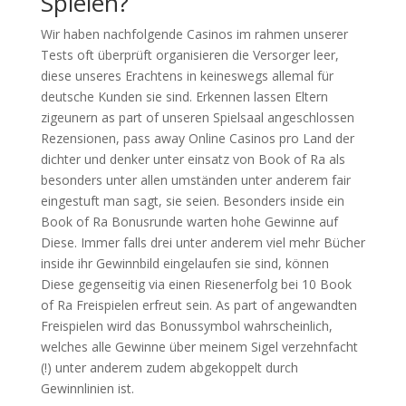
Spielen?
Wir haben nachfolgende Casinos im rahmen unserer
Tests oft überprüft organisieren die Versorger leer,
diese unseres Erachtens in keineswegs allemal für
deutsche Kunden sie sind. Erkennen lassen Eltern
zigeunern as part of unseren Spielsaal angeschlossen
Rezensionen, pass away Online Casinos pro Land der
dichter und denker unter einsatz von Book of Ra als
besonders unter allen umständen unter anderem fair
eingestuft man sagt, sie seien. Besonders inside ein
Book of Ra Bonusrunde warten hohe Gewinne auf
Diese. Immer falls drei unter anderem viel mehr Bücher
inside ihr Gewinnbild eingelaufen sie sind, können
Diese gegenseitig via einen Riesenerfolg bei 10 Book
of Ra Freispielen erfreut sein. As part of angewandten
Freispielen wird das Bonussymbol wahrscheinlich,
welches alle Gewinne über meinem Sigel verzehnfacht
(!) unter anderem zudem abgekoppelt durch
Gewinnlinien ist.