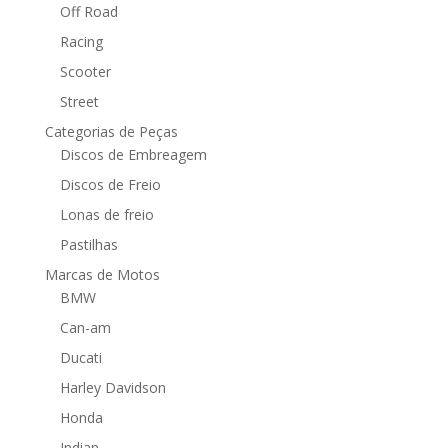
Off Road
Racing
Scooter
Street
Categorias de Peças
Discos de Embreagem
Discos de Freio
Lonas de freio
Pastilhas
Marcas de Motos
BMW
Can-am
Ducati
Harley Davidson
Honda
Indian