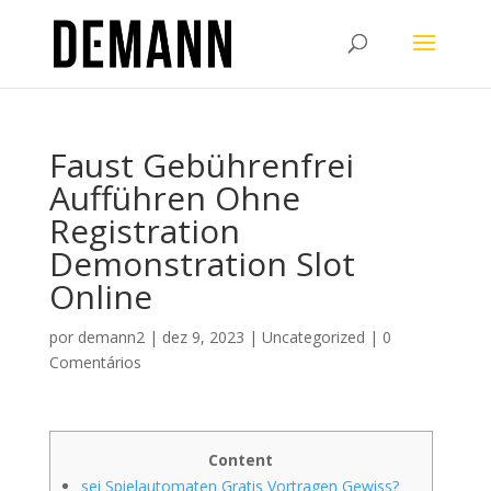
Faust Gebührenfrei
Aufführen Ohne
Registration
Demonstration Slot
Online
por
demann2
|
dez 9, 2023
|
Uncategorized
|
0
Comentários
Content
sei Spielautomaten Gratis Vortragen Gewiss?