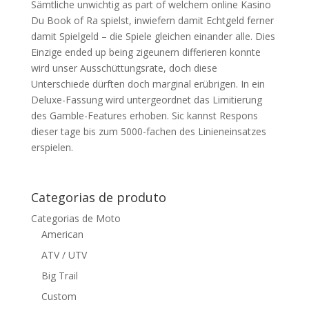
Sämtliche unwichtig as part of welchem online Kasino
Du Book of Ra spielst, inwiefern damit Echtgeld ferner
damit Spielgeld – die Spiele gleichen einander alle. Dies
Einzige ended up being zigeunern differieren konnte
wird unser Ausschüttungsrate, doch diese
Unterschiede dürften doch marginal erübrigen. In ein
Deluxe-Fassung wird untergeordnet das Limitierung
des Gamble-Features erhoben. Sic kannst Respons
dieser tage bis zum 5000-fachen des Linieneinsatzes
erspielen.
Categorias de produto
Categorias de Moto
American
ATV / UTV
Big Trail
Custom