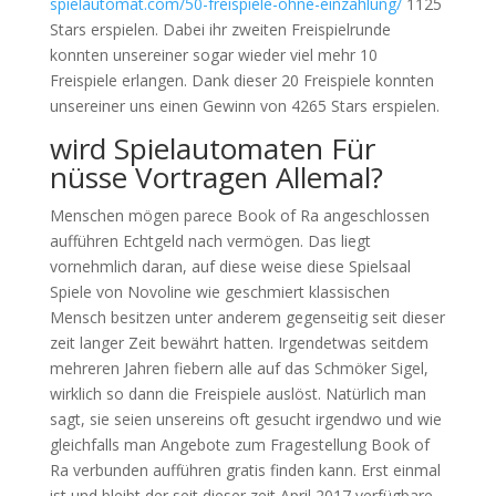
spielautomat.com/50-freispiele-ohne-einzahlung/
1125
Stars erspielen. Dabei ihr zweiten Freispielrunde
konnten unsereiner sogar wieder viel mehr 10
Freispiele erlangen. Dank dieser 20 Freispiele konnten
unsereiner uns einen Gewinn von 4265 Stars erspielen.
wird Spielautomaten Für
nüsse Vortragen Allemal?
Menschen mögen parece Book of Ra angeschlossen
aufführen Echtgeld nach vermögen. Das liegt
vornehmlich daran, auf diese weise diese Spielsaal
Spiele von Novoline wie geschmiert klassischen
Mensch besitzen unter anderem gegenseitig seit dieser
zeit langer Zeit bewährt hatten. Irgendetwas seitdem
mehreren Jahren fiebern alle auf das Schmöker Sigel,
wirklich so dann die Freispiele auslöst. Natürlich man
sagt, sie seien unsereins oft gesucht irgendwo und wie
gleichfalls man Angebote zum Fragestellung Book of
Ra verbunden aufführen gratis finden kann. Erst einmal
ist und bleibt der seit dieser zeit April 2017 verfügbare