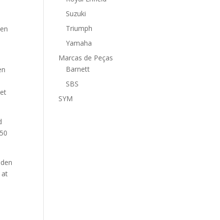
Suzuki
Triumph
ten
Yamaha
Marcas de Peças
Barnett
en
SBS
bet
SYM
d
”50
nden
 at