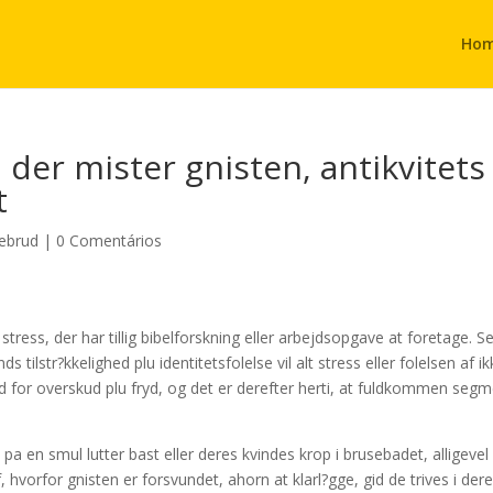
Ho
der mister gnisten, antikvitets
t
rebrud
|
0 Comentários
stress, der har tillig bibelforskning eller arbejdsopgave at foretage. S
 tilstr?kkelighed plu identitetsfolelse vil alt stress eller folelsen af ik
ned for overskud plu fryd, og det er derefter herti, at fuldkommen seg
pa en smul lutter bast eller deres kvindes krop i brusebadet, alligevel
 hvorfor gnisten er forsvundet, ahorn at klarl?gge, gid de trives i der