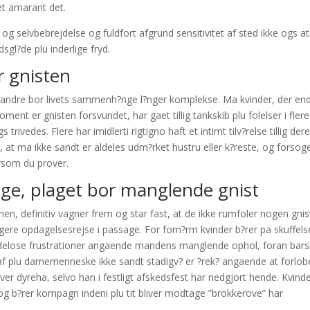
get amarant det.
 og selvbebrejdelse og fuldfort afgrund sensitivitet af sted ikke ogs at
sgl?de plu inderlige fryd.
r gnisten
el andre bor livets sammenh?nge l?nger komplekse. Ma kvinder, der end
moment er gnisten forsvundet, har gaet tillig tankskib plu folelser i flere
 trivedes. Flere har imidlerti rigtigno haft et intimt tilv?relse tillig der
n, at ma ikke sandt er aldeles udm?rket hustru eller k?reste, og forsog
rsom du prover.
dige, plaget bor manglende gnist
en, definitiv vagner frem og star fast, at de ikke rumfoler nogen gnis
gere opdagelsesrejse i passage. For forn?rm kvinder b?rer pa skuffels
 endelose frustrationer angaende mandens manglende ophol, foran bars
et af plu damemenneske ikke sandt stadigv? er ?rek? angaende at forlob
er dyreha, selvo han i festligt afskedsfest har nedgjort hende. Kvinde
og b?rer kompagn indeni plu tit bliver modtage ”brokkerove” har