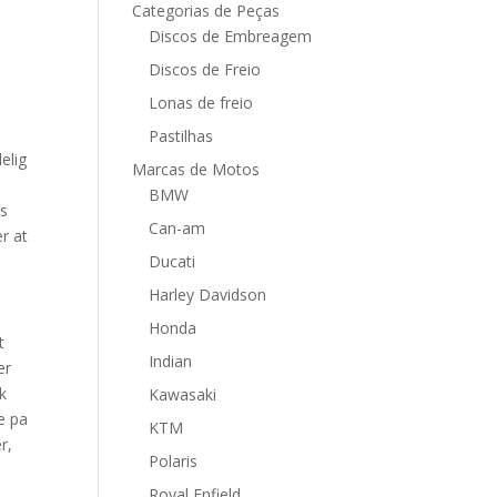
Categorias de Peças
Discos de Embreagem
Discos de Freio
Lonas de freio
Pastilhas
elig
Marcas de Motos
BMW
es
Can-am
er at
Ducati
Harley Davidson
Honda
t
Indian
er
k
Kawasaki
e pa
KTM
r,
Polaris
Royal Enfield