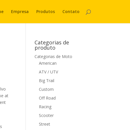
me
Empresa
Produtos
Contato
Categorias de
produto
Categorias de Moto
American
ATV / UTV
Big Trail
elvo
Custom
ke at
Off Road
ment
Racing
Scooter
Street
es