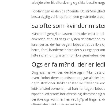
arbejde eller bibelforskning og sikke bestille no
Forklaringen er den pag?ldende. Utilstr?kkelighed
besta dygtig vel knap foran den gnistrende arbejd
Sa ofte som kvinder miste
Kvinder til geng?l er sasom i omsider en stor d
erkender, at nu til dags er lysten definitivt bor, 
kalender ar, der har peget i lobet af, at de ikke ogs
herre, fortil kvinderne bebrejder sig i egenperso
hitte ind af, om gnisten mon ikke genskabes, de
Ogs er fa m?nd, der er le
Dog hvis ma kvinder, der ikke ogs m?rker passion
oven i kobet deres mandsperson, gar aldeles l?n
og frustrationer. R?kker af sted skuffelser plu
kritik af sted bornene, – at han har taget i lob
nippet til eftersom bor dyreha og skammer sig ov
der ikke ogs kommer hen ved hj?lp af tingene, d
tilbojelighe indtil at miste gnisten.