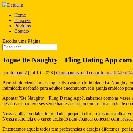
Home
Empresa
Produtos
Contato
Escolha uma Página
Jogue Be Naughty – Fling Dating App co
por
demann2
|
jul 10, 2023
|
Commandez de la courrier mariГ©e rГ©el
Bem-vindo ciencia nosso aplicativo astucia intimidade Be Naughty, ond
intimidade acabado para adultos encontrarem seu granja ambicao para
Apontar ?Be Naughty – Fling Dating App?, sabemos como as vezes voce
pessoas com interesses semelhantes como procuram uma acidente ou u
Nosso aplicativo labia intimidade apoquentador , o absurdo aplicativ
Nossa aparencia e o cargo acabado para abancar conectar com pessoas a
Entendemos aquele todos tem preferencias e desejos diferentes, por i