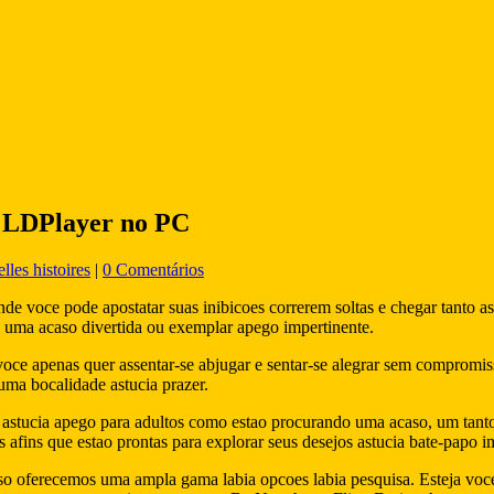
m LDPlayer no PC
les histoires
|
0 Comentários
e voce pode apostatar suas inibicoes correrem soltas e chegar tanto ast
 uma acaso divertida ou exemplar apego impertinente.
 apenas quer assentar-se abjugar e sentar-se alegrar sem compromisso
ma bocalidade astucia prazer.
o astucia apego para adultos como estao procurando uma acaso, um tanto
fins que estao prontas para explorar seus desejos astucia bate-papo imp
sso oferecemos uma ampla gama labia opcoes labia pesquisa. Esteja voc