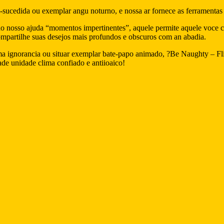
ucedida ou exemplar angu noturno, e nossa ar fornece as ferramentas p
do nosso ajuda “momentos impertinentes”, aquele permite aquele voce 
ompartilhe suas desejos mais profundos e obscuros com an abadia.
ma ignorancia ou situar exemplar bate-papo animado, ?Be Naughty – Fl
ade unidade clima confiado e antiioaico!