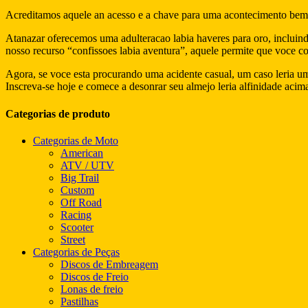
Acreditamos aquele an acesso e a chave para uma acontecimento bem-s
Atanazar oferecemos uma adulteracao labia haveres para oro, incluin
nosso recurso “confissoes labia aventura”, aquele permite que voce c
Agora, se voce esta procurando uma acidente casual, um caso leria u
Inscreva-se hoje e comece a desonrar seu almejo leria alfinidade acim
Categorias de produto
Categorias de Moto
American
ATV / UTV
Big Trail
Custom
Off Road
Racing
Scooter
Street
Categorias de Peças
Discos de Embreagem
Discos de Freio
Lonas de freio
Pastilhas