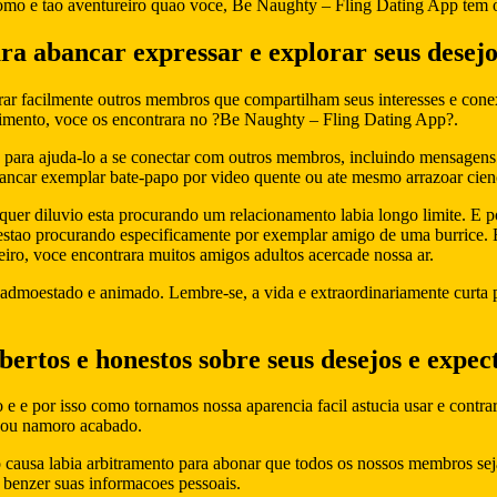
 como e tao aventureiro quao voce, Be Naughty – Fling Dating App tem 
ra abancar expressar e explorar seus desej
ar facilmente outros membros que compartilham seus interesses e cone
tenimento, voce os encontrara no ?Be Naughty – Fling Dating App?.
 para ajuda-lo a se conectar com outros membros, incluindo mensagens
cancar exemplar bate-papo por video quente ou ate mesmo arrazoar cien
er diluvio esta procurando um relacionamento labia longo limite. E p
estao procurando especificamente por exemplar amigo de uma burrice. E
teiro, voce encontrara muitos amigos adultos acercade nossa ar.
admoestado e animado. Lembre-se, a vida e extraordinariamente curta p
rtos e honestos sobre seus desejos e expect
e e por isso como tornamos nossa aparencia facil astucia usar e contr
po ou namoro acabado.
 causa labia arbitramento para abonar que todos os nossos membros sej
benzer suas informacoes pessoais.