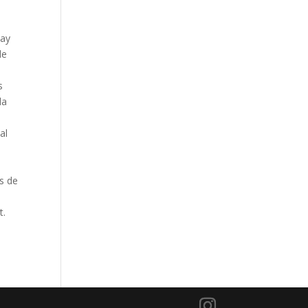
hay
de
s
la
e
al
e
a
s de
t.