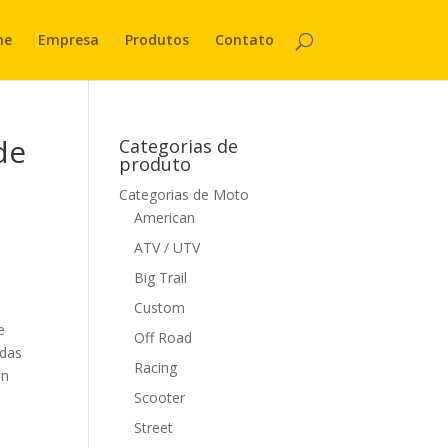
me
Empresa
Produtos
Contato
de
Categorias de
produto
Categorias de Moto
American
ATV / UTV
Big Trail
Custom
e
Off Road
adas
Racing
an
Scooter
Street
.