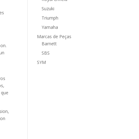
Suzuki
es
Triumph
Yamaha
Marcas de Peças
Barnett
ion.
gun
SBS
SYM
ros
os,
a que
sion,
con