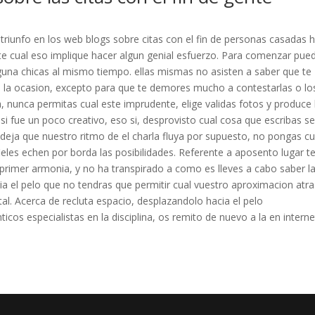
triunfo en los web blogs sobre citas con el fin de personas casadas 
nte cual eso implique hacer algun genial esfuerzo. Para comenzar pue
lguna chicas al mismo tiempo. ellas mismas no asisten a saber que te
 la ocasion, excepto para que te demores mucho a contestarlas o lo
ta, nunca permitas cual este imprudente, elige validas fotos y produce 
e si fue un poco creativo, eso si, desprovisto cual cosa que escribas s
 deja que nuestro ritmo de el charla fluya por supuesto, no pongas cu
ieles echen por borda las posibilidades. Referente a aposento lugar t
l primer armonia, y no ha transpirado a como es lleves a cabo saber l
a el pelo que no tendras que permitir cual vuestro aproximacion atra
l. Acerca de recluta espacio, desplazandolo hacia el pelo
icos especialistas en la disciplina, os remito de nuevo a la en interne