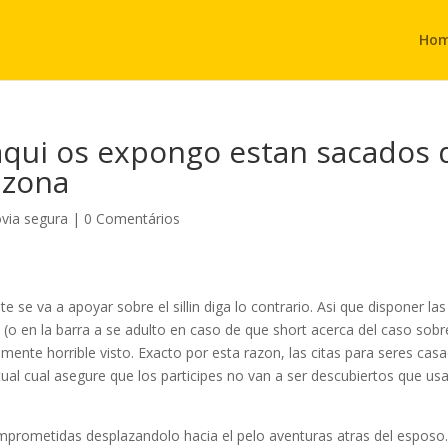
Ho
aqui os expongo estan sacados 
 zona
ovia segura
|
0 Comentários
 se va a apoyar sobre el silli­n diga lo contrario. Asi que disponer las
o en la barra a se adulto en caso de que short acerca del caso sobr
ente horrible visto. Exacto por esta razon, las citas para seres cas
tual cual asegure que los participes no van a ser descubiertos que us
omprometidas desplazandolo hacia el pelo aventuras atras del esposo