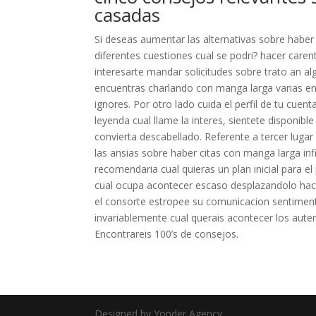
casadas
Si deseas aumentar las alternativas sobre haber 
diferentes cuestiones cual se podri? hacer care
interesarte mandar solicitudes sobre trato an a
encuentras charlando con manga larga varias en
ignores. Por otro lado cuida el perfil de tu cuen
leyenda cual llame la interes, sientete disponibl
convierta descabellado. Referente a tercer lugar
las ansias sobre haber citas con manga larga inf
recomendaria cual quieras un plan inicial para e
cual ocupa acontecer escaso desplazandolo haci
el consorte estropee su comunicacion sentimenta
invariablemente cual querais acontecer los autent
Encontrareis 100’s de consejos.
Designed by Yonder Agency