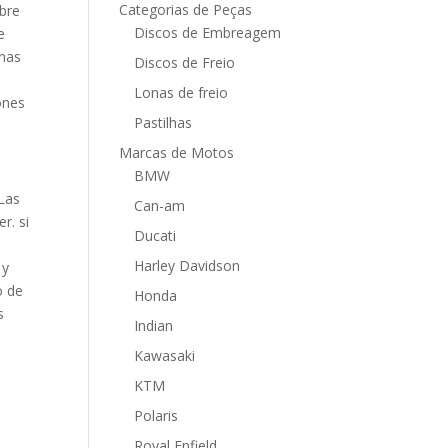
Categorias de Peças
bre
Discos de Embreagem
e
onas
Discos de Freio
Lonas de freio
ones
Pastilhas
Marcas de Motos
BMW
 Las
Can-am
r. si
Ducati
Harley Davidson
 y
o de
Honda
s
Indian
Kawasaki
KTM
Polaris
Royal Enfield