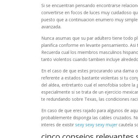
Si se encuentran pensando encontrarse relacion
convertirse en focos de luces muy cuidadoso qu
puesto que a continuacion enumero muy simples 
avanzada.
Nunca asumas que su par adultero tiene todo pl
planifica conforme en levante pensamiento. Asi t
Recuerda cual los miembros masculinos hispano
tanto violentos cuando tambien incluye alrededor
En el caso de que estes procurando una dama or
referente a estados bastante violentas si tu co
del aldea, entretanto cual el xenofobia sobre la
especialmente si se trata de un ejercicio mexica
te redundando sobre Texas, las condiciones raci
En caso de que eres rajado para algunos de aqu
probablemente disponga las cables cruzados. No
interes de existir
sexy sexy sexy mujer
cautela so
cinco consejos relevantes s