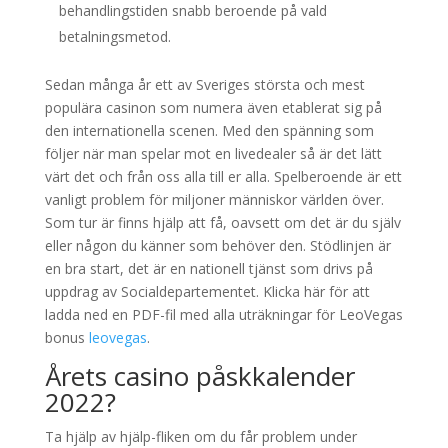
behandlingstiden snabb beroende på vald
betalningsmetod.
Sedan många år ett av Sveriges största och mest
populära casinon som numera även etablerat sig på
den internationella scenen. Med den spänning som
följer när man spelar mot en livedealer så är det lätt
värt det och från oss alla till er alla. Spelberoende är ett
vanligt problem för miljoner människor världen över.
Som tur är finns hjälp att få, oavsett om det är du själv
eller någon du känner som behöver den. Stödlinjen är
en bra start, det är en nationell tjänst som drivs på
uppdrag av Socialdepartementet. Klicka här för att
ladda ned en PDF-fil med alla uträkningar för LeoVegas
bonus
leovegas
.
Årets casino påskkalender
2022?
Ta hjälp av hjälp-fliken om du får problem under