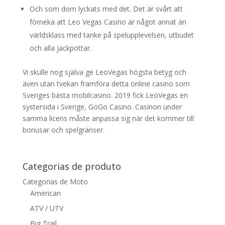
Och som dom lyckats med det. Det är svårt att
förneka att Leo Vegas Casino är något annat än
världsklass med tanke på spelupplevelsen, utbudet
och alla jackpottar.
Vi skulle nog själva ge LeoVegas högsta betyg och
även utan tvekan framföra detta online casino som
Sveriges bästa mobilcasino. 2019 fick LeoVegas en
systersida i Sverige, GoGo Casino. Casinon under
samma licens måste anpassa sig när det kommer till
bonusar och spelgränser.
Categorias de produto
Categorias de Moto
American
ATV / UTV
Big Trail