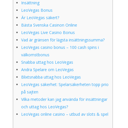
Insättning
LeoVegas Bonus
Är LeoVegas säkert?
Bästa Svenska Casinon Online
LeoVegas Live Casino Bonus
Vad är gränsen för lägsta insättningssumma?
LeoVegas casino bonus – 100 cash spins i
välkomstbonus
Snabba uttag hos LeoVegas
Andra Spelare om LeoVegas
Blixtsnabba uttag hos LeoVegas
LeoVegas säkerhet: Spelarsäkerheten topp prio
på sajten
Vilka metoder kan jag använda för insättningar
och uttag hos LeoVegas?
LeoVegas online casino – utbud av slots & spel