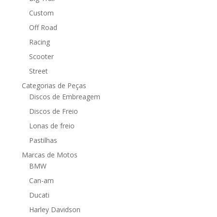
Custom
Off Road
Racing
Scooter
Street
Categorias de Peças
Discos de Embreagem
Discos de Freio
Lonas de freio
Pastilhas
Marcas de Motos
BMW
Can-am
Ducati
Harley Davidson