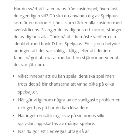
Har du svårt att ta en paus från casinospel, även fast
du egentligen vill? Då ska du använda dig av Spelpaus
som är en nationell tjänst som täcker alla casinon med
svensk licens. Stänger du av dig hos ett casino, stänger
du av dig hos alla! Tänk på att du måste verifiera din
identitet med bankID hos Spelpaus. En stjärna betyder
antingen att det var väldigt dåligt, eller att det inte
fanns något att mäta, medan fem stjärnor betyder att
det var jättebra.
Vilket innebär att du kan spela identiska spel men
trots det så blir chanserna att vinna olika på olika
spelsajter.
Här går vi igenom några av de vanligaste problemen
och ger tips på hur du kan lösa dem.
Har inget omsättningskrav på sin bonus vilket
självklart uppskattas av många spelare.
När du gör ett LeoVegas uttag så är