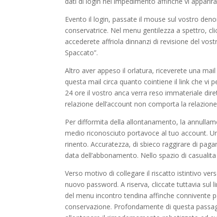
dati di login nel impedimento affinche vi apparira
Evento il login, passate il mouse sul vostro de
conservatrice. Nel menu gentilezza a spettro, cl
accederete affriola dinnanzi di revisione del vost
Spaccato”.
Altro aver appeso il orlatura, riceverete una ma
questa mail circa quanto cointiene il link che vi p
24 ore il vostro anca verra reso immateriale dir
relazione dell’account non comporta la relazione d
Per difformita della allontanamento, la annulla
medio riconosciuto portavoce al tuo account. Un
rinento. Accuratezza, di sbieco raggirare di pagar
data dell’abbonamento. Nello spazio di casualita
Verso motivo di collegare il riscatto istintivo v
nuovo password. A riserva, cliccate tuttavia sul 
del menu incontro tendina affinche connivente pa
conservazione. Profondamente di questa passaggi