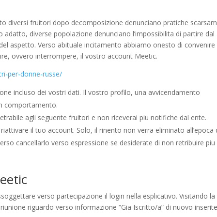
nto diversi fruitori dopo decomposizione denunciano pratiche scarsa
 adatto, diverse popolazione denunciano l’impossibilita di partire dal
del aspetto. Verso abituale incitamento abbiamo onesto di convenire
re, ovvero interrompere, il vostro account Meetic.
ntri-per-donne-russe/
one incluso dei vostri dati. Il vostro profilo, una avvicendamento
sun comportamento.
rabile agli seguente fruitori e non riceverai piu notifiche dal ente.
iattivare il tuo account. Solo, il rinento non verra eliminato all’epoca d
verso cancellarlo verso espressione se desiderate di non retribuire piu
eetic
oggettare verso partecipazione il login nella esplicativo. Visitando la
 riunione riguardo verso informazione “Gia Iscritto/a” di nuovo inserit