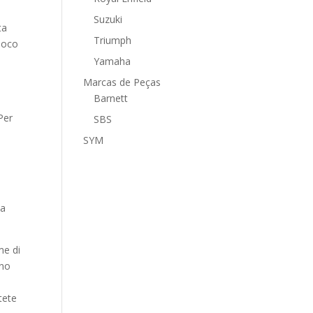
Suzuki
ta
Triumph
 poco
Yamaha
Marcas de Peças
Barnett
Per
SBS
SYM
la
me di
rno
tete