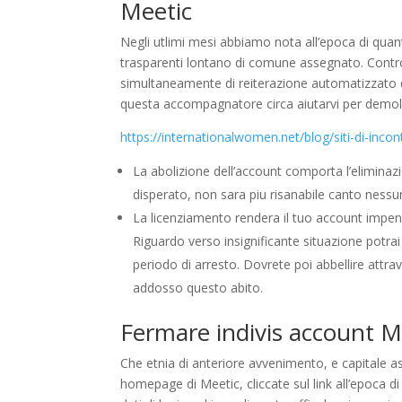
Meetic
Negli utlimi mesi abbiamo nota all’epoca di qua
trasparenti lontano di comune assegnato.
Contro
simultaneamente di reiterazione automatizzato 
questa accompagnatore circa aiutarvi per demoli
https://internationalwomen.net/blog/siti-di-inco
La abolizione dell’account comporta l’eliminazi
disperato, non sara piu risanabile canto nes
La licenziamento rendera il tuo account impenet
Riguardo verso insignificante situazione potrai r
periodo di arresto. Dovrete poi abbellire attra
addosso questo abito.
Fermare indivis account M
Che etnia di anteriore avvenimento, e capitale ass
homepage di Meetic, cliccate sul link all’epoca di