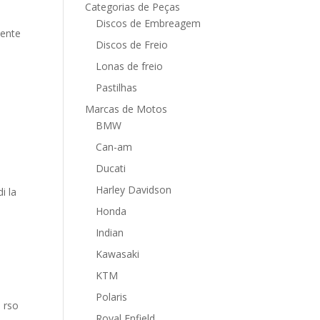
Categorias de Peças
Discos de Embreagem
mente
Discos de Freio
Lonas de freio
Pastilhas
Marcas de Motos
BMW
Can-am
Ducati
Harley Davidson
i la
Honda
Indian
Kawasaki
KTM
Polaris
e rso
Royal Enfield