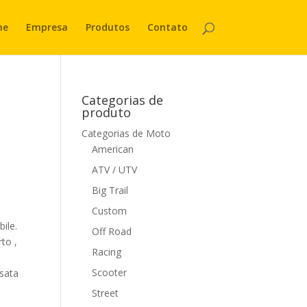
me
Empresa
Produtos
Contato
Categorias de
produto
Categorias de Moto
American
ATV / UTV
Big Trail
Custom
bile.
Off Road
to ,
Racing
Scooter
ssata
Street