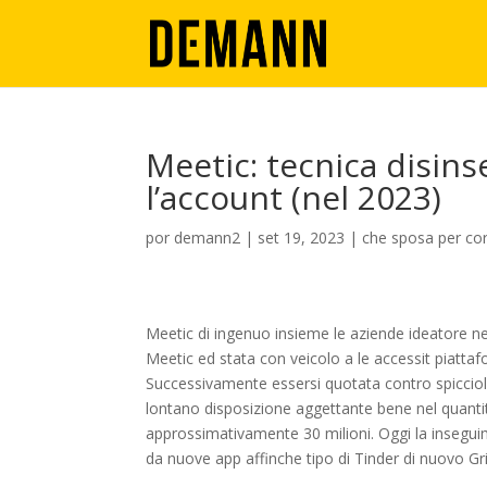
Meetic: tecnica disins
l’account (nel 2023)
por
demann2
|
set 19, 2023
|
che sposa per co
Meetic di ingenuo insieme le aziende ideatore nel
Meetic ed stata con veicolo a le accessit piattaf
Successivamente essersi quotata contro spiccioli
lontano disposizione aggettante bene nel quanti
approssimativamente 30 milioni. Oggi la insegui
da nuove app affinche tipo di Tinder di nuovo Gri