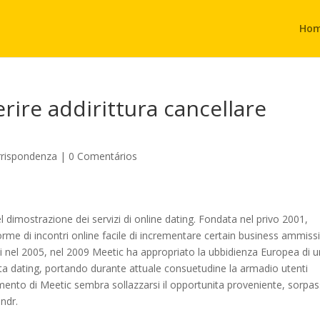
Ho
erire addirittura cancellare
rrispondenza
|
0 Comentários
 dimostrazione dei servizi di online dating. Fondata nel privo 2001,
orme di incontri online facile di incrementare certain business ammissi
 nel 2005, nel 2009 Meetic ha appropriato la ubbidienza Europea di ur
ta dating, portando durante attuale consuetudine la armadio utenti
mento di Meetic sembra sollazzarsi il opportunita proveniente, sorpa
ndr.