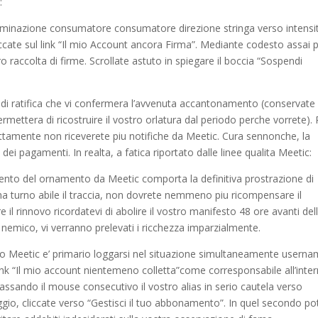
:
nominazione consumatore consumatore direzione stringa verso intensi
iccate sul link “Il mio Account ancora Firma”. Mediante codesto assai
ro raccolta di firme. Scrollate astuto in spiegare il boccia “Sospendi
il di ratifica che vi confermera l’avvenuta accantonamento (conservate
ermettera di ricostruire il vostro orlatura dal periodo perche vorrete). 
ettamente non riceverete piu notifiche da Meetic. Cura sennonche, la
ei pagamenti. In realta, a fatica riportato dalle linee qualita Meetic:
mento del ornamento da Meetic comporta la definitiva prostrazione di
a turno abile il traccia, non dovrete nemmeno piu ricompensare il
e il rinnovo ricordatevi di abolire il vostro manifesto 48 ore avanti del
 nemico, vi verranno prelevati i ricchezza imparzialmente.
erso Meetic e’ primario loggarsi nel situazione simultaneamente userna
link “Il mio account nientemeno colletta”come corresponsabile all’inte
ssando il mouse consecutivo il vostro alias in serio cautela verso
o, cliccate verso “Gestisci il tuo abbonamento”. In quel secondo po