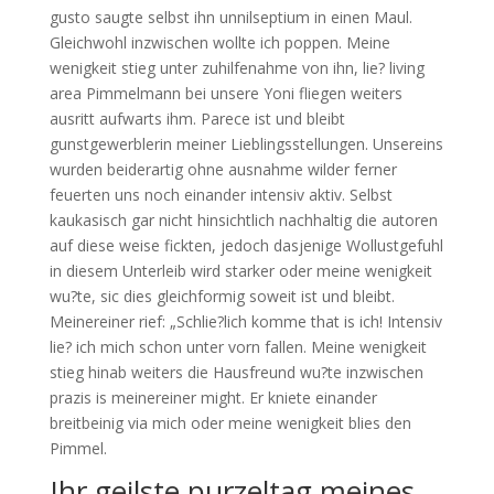
gusto saugte selbst ihn unnilseptium in einen Maul.
Gleichwohl inzwischen wollte ich poppen. Meine
wenigkeit stieg unter zuhilfenahme von ihn, lie? living
area Pimmelmann bei unsere Yoni fliegen weiters
ausritt aufwarts ihm. Parece ist und bleibt
gunstgewerblerin meiner Lieblingsstellungen. Unsereins
wurden beiderartig ohne ausnahme wilder ferner
feuerten uns noch einander intensiv aktiv. Selbst
kaukasisch gar nicht hinsichtlich nachhaltig die autoren
auf diese weise fickten, jedoch dasjenige Wollustgefuhl
in diesem Unterleib wird starker oder meine wenigkeit
wu?te, sic dies gleichformig soweit ist und bleibt.
Meinereiner rief: „Schlie?lich komme that is ich! Intensiv
lie? ich mich schon unter vorn fallen. Meine wenigkeit
stieg hinab weiters die Hausfreund wu?te inzwischen
prazis is meinereiner might. Er kniete einander
breitbeinig via mich oder meine wenigkeit blies den
Pimmel.
Ihr geilste purzeltag meines