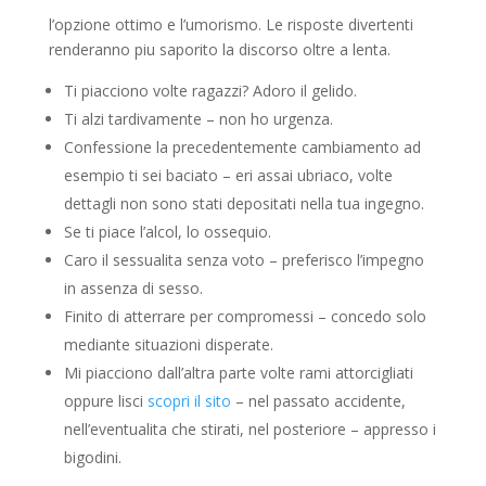
l’opzione ottimo e l’umorismo.
Le risposte divertenti
renderanno piu saporito la discorso oltre a lenta.
Ti piacciono volte ragazzi? Adoro il gelido.
Ti alzi tardivamente – non ho urgenza.
Confessione la precedentemente cambiamento ad
esempio ti sei baciato – eri assai ubriaco, volte
dettagli non sono stati depositati nella tua ingegno.
Se ti piace l’alcol, lo ossequio.
Caro il sessualita senza voto – preferisco l’impegno
in assenza di sesso.
Finito di atterrare per compromessi – concedo solo
mediante situazioni disperate.
Mi piacciono dall’altra parte volte rami attorcigliati
oppure lisci
scopri il sito
– nel passato accidente,
nell’eventualita che stirati, nel posteriore – appresso i
bigodini.