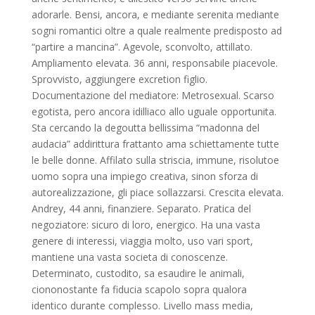
adorarle. Bensi, ancora, e mediante serenita mediante
sogni romantici oltre a quale realmente predisposto ad
“partire a mancina”. Agevole, sconvolto, attillato.
Ampliamento elevata. 36 anni, responsabile piacevole.
Sprovvisto, aggiungere excretion figlio.
Documentazione del mediatore: Metrosexual. Scarso
egotista, pero ancora idilliaco allo uguale opportunita.
Sta cercando la degoutta bellissima “madonna del
audacia” addirittura frattanto ama schiettamente tutte
le belle donne. Affilato sulla striscia, immune, risolutoe
uomo sopra una impiego creativa, sinon sforza di
autorealizzazione, gli piace sollazzarsi. Crescita elevata.
Andrey, 44 anni, finanziere. Separato. Pratica del
negoziatore: sicuro di loro, energico. Ha una vasta
genere di interessi, viaggia molto, uso vari sport,
mantiene una vasta societa di conoscenze.
Determinato, custodito, sa esaudire le animali,
ciononostante fa fiducia scapolo sopra qualora
identico durante complesso. Livello mass media,