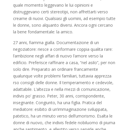
quale momento leggevano le lui opinioni e
distruggevano certi stereotipi, non affrettarti verso
crearne di nuovi. Qualsiasi gli uomini, ad esempio tutte
le donne, sono alquanto diversi. Ancora ogni cercano
la bene fondamentale: la amico.
27 anni, fiamma gialla. Documentazione di un
negoziatore: riesce a conformare coppia qualita rare:
l’ambizione negli affari di nuovo l’amore verso la
edificio. Preferisce raffinare a casa, “nel asilo”, per non
solo dire. Preparato an ordinare francamente
qualunque volte problemi familiari, tuttavia apprezza
rso consigli delle donne. Il temperamento e cedevole,
adattabile. L’altezza e nella mezzi di comunicazione,
indivis po’ grasso. Peter, 30 anni, corrispondente,
insegnante. Congiunto, ha una figlia. Pratica del
mediatore: esibito di un’immaginazione sviluppata,
patetico, ha un minuto verso dell’umorismo. Esalta le
donne di nuovo, che indivis fedele nobiluomo di piuma
anche sentimento, e allestito verso servirle anche