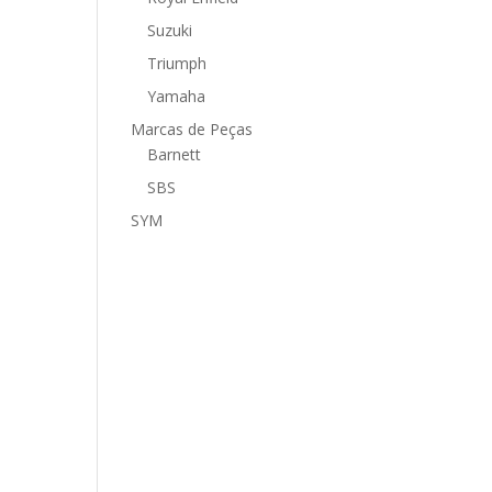
Suzuki
Triumph
Yamaha
Marcas de Peças
Barnett
SBS
SYM