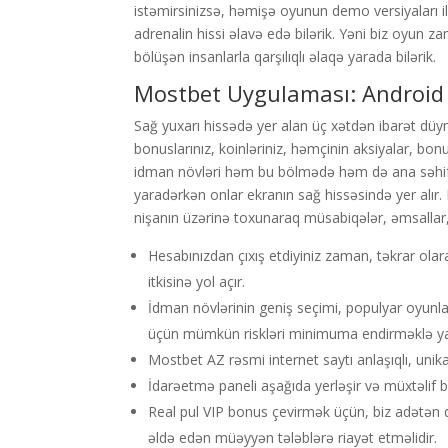
istəmirsinizsə, həmişə oyunun demo versiyaları i
adrenalin hissi əlavə edə bilərik. Yəni biz oyun 
bölüşən insanlarla qarşılıqlı əlaqə yarada bilərik.
Mostbet Uygulaması: Android V
Sağ yuxarı hissədə yer alan üç xətdən ibarət d
bonuslarınız, koinləriniz, həmçinin aksiyalar, bonus
idman növləri həm bu bölmədə həm də ana səhifəd
yaradərkən onlar ekranın sağ hissəsində yer alır.
nişanın üzərinə toxunaraq müsabiqələr, əmsallar,
Hesabınızdan çıxış etdiyiniz zaman, təkrar ola
itkisinə yol açır.
İdman növlərinin geniş seçimi, populyar oyunla
üçün mümkün riskləri minimuma endirməklə ya
Mostbet AZ rəsmi internet saytı anlaşıqlı, unika
İdarəetmə paneli aşağıda yerləşir və müxtəlif b
Real pul VIP bonus çevirmək üçün, biz adətən 
əldə edən müəyyən tələblərə riayət etməlidir.