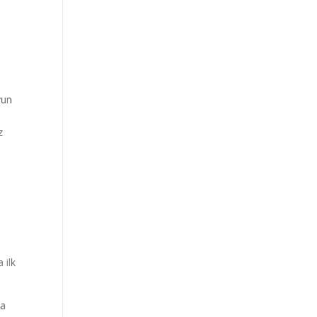
yun
z
 ilk
şa