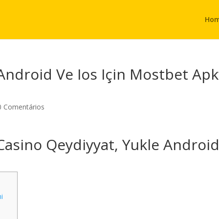
Ho
ndroid Ve Ios Için Mostbet Apk’
0 Comentários
Casino Qeydiyyat, Yukle Androi
i