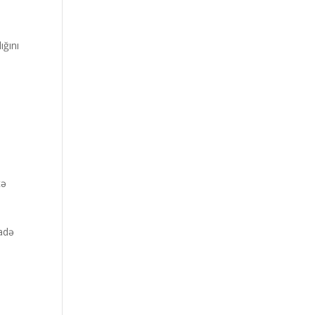
ığını
çə
fadə