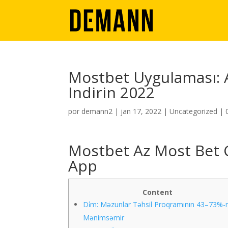
Mostbet Uygulaması: A
Indirin 2022
por
demann2
|
jan 17, 2022
|
Uncategorized
|
Mostbet Az Most Bet 
App
Content
Di̇m: Məzunlar Təhsil Proqramının 43–73%-n
Mənimsəmir