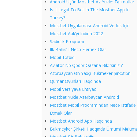
Android Üçün Mostbet Az Yukle: Təlimatlar
Is It Legal To Bet In The Mostbet App In
Turkey?
Mostbet Uygulaması: Android Ve Ios Için
Mostbet Apk’yi Indirin 2022
Sadiqlik Proqramı
Ilk Bahis’ I Necə Elemek Olar
Mоbil Tətbiq
Aviator Nə Qədər Qazana Bilərsiniz ?
Azərbaycan Ən Yaxşı Bukmeker Şirkətləri
Qumar Oyunları Haqqinda
Mobil Versiyaya Ehtiyac
Mostbet Yukle Azerbaycan Android
Mostbet Mobil Proqramından Necə Istifadə
Etmək Olar
Mostbet Android App Haqqında
Bukmеykеr Şirkəti Hаqqındа Ümumi Məlum
Mostbet Bir Bahisçidir