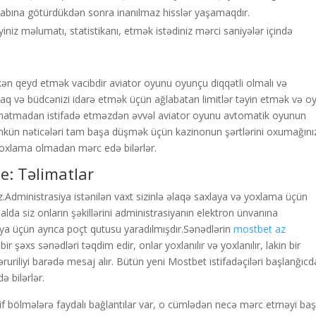
sabına götürdükdən sonra inanılmaz hisslər yaşamaqdır.
diyiniz məlumatı, statistikanı, etmək istədiniz mərci saniyələr içində
ən qeyd etmək vacibdir aviator oyunu oyunçu diqqətli olmalı və
almaq və büdcənizi idarə etmək üçün ağlabatan limitlər təyin etmək və o
ynatmadan istifadə etməzdən əvvəl aviator oyunu avtomatik oyunun
ümkün nəticələri tam başa düşmək üçün kazinonun şərtlərini oxumağını
 yoxlama olmadan mərc edə bilərlər.
e: Təlimatlar
əz.Administrasiya istənilən vaxt sizinlə əlaqə saxlaya və yoxlama üçün
alda siz onların şəkillərini administrasiyanın elektron ünvanına
iya üçün ayrıca poçt qutusu yaradılmışdır.Sənədlərin
mostbet az
r şəxs sənədləri təqdim edir, onlar yoxlanılır və yoxlanılır, lakin bir
riliyi barədə mesaj alır. Bütün yeni Mostbet istifadəçiləri başlanğıcda
ə bilərlər.
lif bölmələrə faydalı bağlantılar var, o cümlədən necə mərc etməyi ba