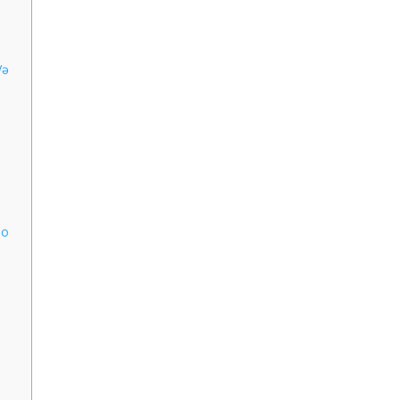
Və
no