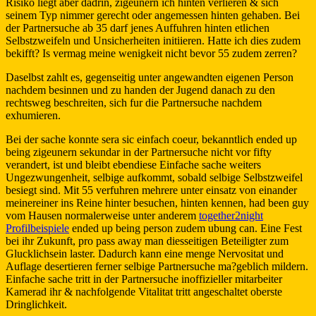
Risiko liegt aber dadrin, zigeunern ich hinten verlieren & sich
seinem Typ nimmer gerecht oder angemessen hinten gehaben. Bei
der Partnersuche ab 35 darf jenes Auffuhren hinten etlichen
Selbstzweifeln und Unsicherheiten initiieren. Hatte ich dies zudem
bekifft? Is vermag meine wenigkeit nicht bevor 55 zudem zerren?
Daselbst zahlt es, gegenseitig unter angewandten eigenen Person
nachdem besinnen und zu handen der Jugend danach zu den
rechtsweg beschreiten, sich fur die Partnersuche nachdem
exhumieren.
Bei der sache konnte sera sic einfach coeur, bekanntlich ended up
being zigeunern sekundar in der Partnersuche nicht vor fifty
verandert, ist und bleibt ebendiese Einfache sache weiters
Ungezwungenheit, selbige aufkommt, sobald selbige Selbstzweifel
besiegt sind. Mit 55 verfuhren mehrere unter einsatz von einander
meinereiner ins Reine hinter besuchen, hinten kennen, had been guy
vom Hausen normalerweise unter anderem
together2night
Profilbeispiele
ended up being person zudem ubung can. Eine Fest
bei ihr Zukunft, pro pass away man diesseitigen Beteiligter zum
Glucklichsein laster. Dadurch kann eine menge Nervositat und
Auflage desertieren ferner selbige Partnersuche ma?geblich mildern.
Einfache sache tritt in der Partnersuche inoffizieller mitarbeiter
Kamerad ihr & nachfolgende Vitalitat tritt angeschaltet oberste
Dringlichkeit.