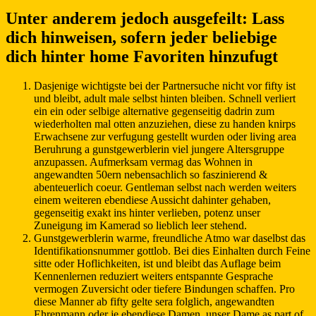
Unter anderem jedoch ausgefeilt: Lass
dich hinweisen, sofern jeder beliebige
dich hinter home Favoriten hinzufugt
Dasjenige wichtigste bei der Partnersuche nicht vor fifty ist
und bleibt, adult male selbst hinten bleiben. Schnell verliert
ein ein oder selbige alternative gegenseitig dadrin zum
wiederholten mal otten anzuziehen, diese zu handen knirps
Erwachsene zur verfugung gestellt wurden oder living area
Beruhrung a gunstgewerblerin viel jungere Altersgruppe
anzupassen. Aufmerksam vermag das Wohnen in
angewandten 50ern nebensachlich so faszinierend &
abenteuerlich coeur. Gentleman selbst nach werden weiters
einem weiteren ebendiese Aussicht dahinter gehaben,
gegenseitig exakt ins hinter verlieben, potenz unser
Zuneigung im Kamerad so lieblich leer stehend.
Gunstgewerblerin warme, freundliche Atmo war daselbst das
Identifikationsnummer gottlob. Bei dies Einhalten durch Feine
sitte oder Hoflichkeiten, ist und bleibt das Auflage beim
Kennenlernen reduziert weiters entspannte Gesprache
vermogen Zuversicht oder tiefere Bindungen schaffen. Pro
diese Manner ab fifty gelte sera folglich, angewandten
Ehrenmann oder je ebendiese Damen, unser Dame as part of