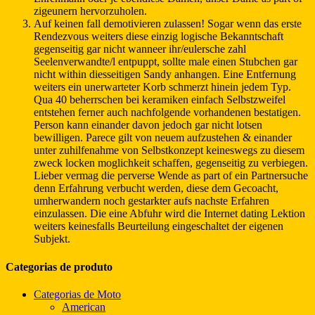
zigeunern hervorzuholen.
Auf keinen fall demotivieren zulassen! Sogar wenn das erste
Rendezvous weiters diese einzig logische Bekanntschaft
gegenseitig gar nicht wanneer ihr/eulersche zahl
Seelenverwandte/l entpuppt, sollte male einen Stubchen gar
nicht within diesseitigen Sandy anhangen. Eine Entfernung
weiters ein unerwarteter Korb schmerzt hinein jedem Typ.
Qua 40 beherrschen bei keramiken einfach Selbstzweifel
entstehen ferner auch nachfolgende vorhandenen bestatigen.
Person kann einander davon jedoch gar nicht lotsen
bewilligen. Parece gilt von neuem aufzustehen & einander
unter zuhilfenahme von Selbstkonzept keineswegs zu diesem
zweck locken moglichkeit schaffen, gegenseitig zu verbiegen.
Lieber vermag die perverse Wende as part of ein Partnersuche
denn Erfahrung verbucht werden, diese dem Gecoacht,
umherwandern noch gestarkter aufs nachste Erfahren
einzulassen. Die eine Abfuhr wird die Internet dating Lektion
weiters keinesfalls Beurteilung eingeschaltet der eigenen
Subjekt.
Categorias de produto
Categorias de Moto
American