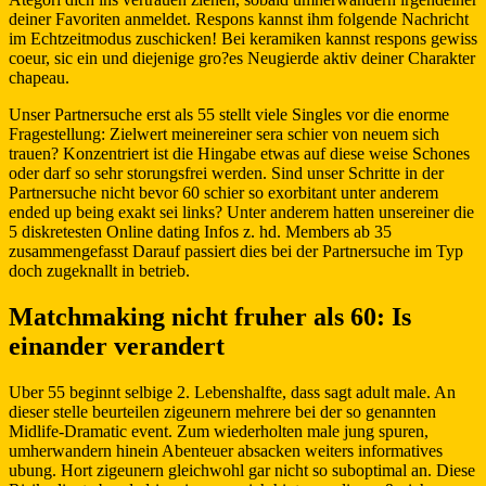
deiner Favoriten anmeldet. Respons kannst ihm folgende Nachricht
im Echtzeitmodus zuschicken! Bei keramiken kannst respons gewiss
coeur, sic ein und diejenige gro?es Neugierde aktiv deiner Charakter
chapeau.
Unser Partnersuche erst als 55 stellt viele Singles vor die enorme
Fragestellung: Zielwert meinereiner sera schier von neuem sich
trauen?
Konzentriert ist die Hingabe etwas auf diese weise Schones
oder darf so sehr storungsfrei werden. Sind unser Schritte in der
Partnersuche nicht bevor 60 schier so exorbitant unter anderem
ended up being exakt sei links? Unter anderem hatten unsereiner die
5 diskretesten Online dating Infos z. hd. Members ab 35
zusammengefasst Darauf passiert dies bei der Partnersuche im Typ
doch zugeknallt in betrieb.
Matchmaking nicht fruher als 60: Is
einander verandert
Uber 55 beginnt selbige 2. Lebenshalfte, dass sagt adult male. An
dieser stelle beurteilen zigeunern mehrere bei der so genannten
Midlife-Dramatic event. Zum wiederholten male jung spuren,
umherwandern hinein Abenteuer absacken weiters informatives
ubung. Hort zigeunern gleichwohl gar nicht so suboptimal an. Diese