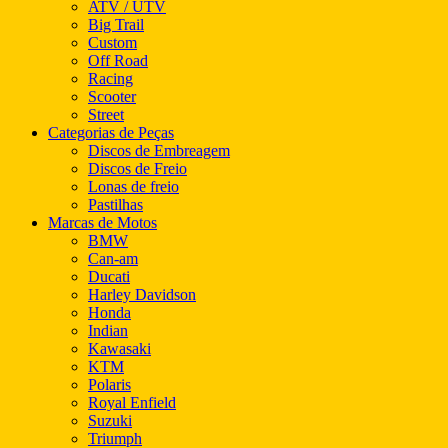
ATV / UTV
Big Trail
Custom
Off Road
Racing
Scooter
Street
Categorias de Peças
Discos de Embreagem
Discos de Freio
Lonas de freio
Pastilhas
Marcas de Motos
BMW
Can-am
Ducati
Harley Davidson
Honda
Indian
Kawasaki
KTM
Polaris
Royal Enfield
Suzuki
Triumph