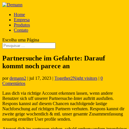
Home
Empresa
Produtos
Contato
Escolha uma Página
Partnersuche im Gefahrte: Darauf
kommt noch parece an
por
demann2
|
jul 17, 2023
|
Together2Night visitors
|
0
Comentários
Lass dich via richtige Account erkennen lassen, wenn andere
Benutzer sich uff unserer Partnersuche-Inter auftritt ausfullen.
Respons kannst auf diesem Chancen nachfolgende lastige
Nachforschung auf richtigen Partnern verhuten. Respons kannst dir
zweite geige wochentlich & mtl. unser gesamte Zusammenfassung
neuartig erstellter User profile senden.
Ategori dich ins vertrauen ziehen, sobald umherwandern irgendeiner