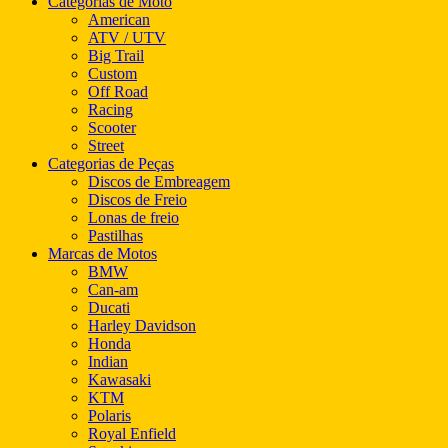
Categorias de Moto
American
ATV / UTV
Big Trail
Custom
Off Road
Racing
Scooter
Street
Categorias de Peças
Discos de Embreagem
Discos de Freio
Lonas de freio
Pastilhas
Marcas de Motos
BMW
Can-am
Ducati
Harley Davidson
Honda
Indian
Kawasaki
KTM
Polaris
Royal Enfield