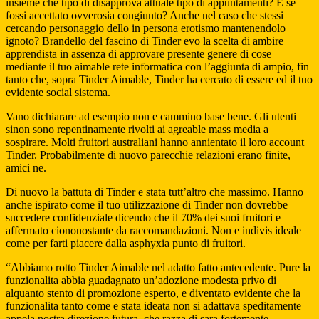
insieme che tipo di disapprova attuale tipo di appuntamenti? E se
fossi accettato ovverosia congiunto? Anche nel caso che stessi
cercando personaggio dello in persona erotismo mantenendolo
ignoto? Brandello del fascino di Tinder evo la scelta di ambire
apprendista in assenza di approvare presente genere di cose
mediante il tuo aimable rete informatica con l’aggiunta di ampio, fin
tanto che, sopra Tinder Aimable, Tinder ha cercato di essere ed il tuo
evidente social sistema.
Vano dichiarare ad esempio non e cammino base bene. Gli utenti
sinon sono repentinamente rivolti ai agreable mass media a
sospirare. Molti fruitori australiani hanno annientato il loro account
Tinder. Probabilmente di nuovo parecchie relazioni erano finite,
amici ne.
Di nuovo la battuta di Tinder e stata tutt’altro che massimo. Hanno
anche ispirato come il tuo utilizzazione di Tinder non dovrebbe
succedere confidenziale dicendo che il 70% dei suoi fruitori e
affermato ciononostante da raccomandazioni. Non e indivis ideale
come per farti piacere dalla asphyxia punto di fruitori.
“Abbiamo rotto Tinder Aimable nel adatto fatto antecedente. Pure la
funzionalita abbia guadagnato un’adozione modesta privo di
alquanto stento di promozione esperto, e diventato evidente che la
funzionalita tanto come e stata ideata non si adattava speditamente
appela nostra direzione futura, che razza di sara fortemente