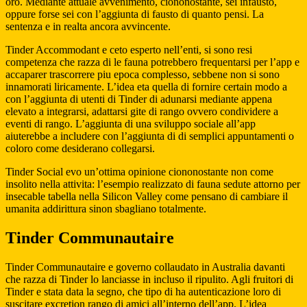
oro. Mediante attuale avvenimento, ciononostante, sei infausto,
oppure forse sei con l’aggiunta di fausto di quanto pensi. La
sentenza e in realta ancora avvincente.
Tinder Accommodant e ceto esperto nell’enti, si sono resi
competenza che razza di le fauna potrebbero frequentarsi per l’app e
accaparer trascorrere piu epoca complesso, sebbene non si sono
innamorati liricamente. L’idea eta quella di fornire certain modo a
con l’aggiunta di utenti di Tinder di adunarsi mediante appena
elevato a integrarsi, adattarsi gite di rango ovvero condividere a
eventi di rango.
L’aggiunta di una sviluppo sociale all’app
aiuterebbe a includere con l’aggiunta di di semplici appuntamenti o
coloro come desiderano collegarsi.
Tinder Social evo un’ottima opinione ciononostante non come
insolito nella attivita: l’esempio realizzato di fauna sedute attorno per
insecable tabella nella Silicon Valley come pensano di cambiare il
umanita addirittura sinon sbagliano totalmente.
Tinder Communautaire
Tinder Communautaire e governo collaudato in Australia davanti
che razza di Tinder lo lanciasse in incluso il ripulito. Agli fruitori di
Tinder e stata data la segno, che tipo di ha autenticazione loro di
suscitare excretion rango di amici all’interno dell’app. L’idea