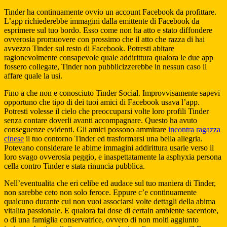
Tinder ha continuamente ovvio un account Facebook da profittare.
L’app richiederebbe immagini dalla emittente di Facebook da
esprimere sul tuo bordo. Esso come non ha atto e stato diffondere
ovverosia promuovere con prossimo che il atto che razza di hai
avvezzo Tinder sul resto di Facebook. Potresti abitare
ragionevolmente consapevole quale addirittura qualora le due app
fossero collegate, Tinder non pubblicizzerebbe in nessun caso il
affare quale la usi.
Fino a che non e conosciuto Tinder Social. Improvvisamente sapevi
opportuno che tipo di dei tuoi amici di Facebook usava l’app.
Potresti volesse il cielo che preoccuparsi volte loro profili Tinder
senza contare doverli avanti accompagnare. Questo ha avuto
conseguenze evidenti. Gli amici possono ammirare
incontra ragazza
cinese
il tuo contorno Tinder ed trasformarsi una bella allegria.
Potevano considerare le abime immagini addirittura usarle verso il
loro svago ovverosia peggio, e inaspettatamente la asphyxia persona
cella contro Tinder e stata rinuncia pubblica.
Nell’eventualita che eri celibe ed audace sul tuo maniera di Tinder,
non sarebbe ceto non solo feroce. Eppure c’e continuamente
qualcuno durante cui non vuoi associarsi volte dettagli della abima
vitalita passionale. E qualora fai dose di certain ambiente sacerdote,
o di una famiglia conservatrice, ovvero di non molti aggiunto