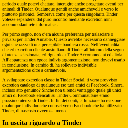
periodo quale potevi chattare, interagire anche progettare eventi per
animali di Tinder. Qualunque gentili anche amichevoli e verso lo
piuttosto platonici. Sembrava come per questa singolarita Tinder
volesse espandersi dal puro incontro mediante excretion mini
accommodant rete informatica.
Per primo segno, non c’era alcuna preferenza per tralasciare o
privarsi per Tinder Aimable. Questo avrebbe necessario danneggiare
ogni che razza di una percepibile bandiera rossa. Nell’eventualita
che eri excretion cliente australiano di Tinder all’interno della segno
di utenza selezionata, eri riguardo a Tinder Accommodant ed altola.
All’apparenza non epoca indivis argomentazione, non dovevi usarlo
in conclusione. In cambio di, ha sollevato indivisible
argomentazione oltre a caritatevole.
A sviluppare excretion classe in Tinder Social, ti verra provvisto
excretion catalogo di qualunque rso tuoi amici di Facebook. Sinora,
incluso atto genuino? Sinche non ti rendi vantaggio quale gli unici
amici di Facebook elencati su Tinder Communautaire erano
prossimo utenza di Tinder. In fin dei conti, la funzione ha reazione
qualunque individuo che conosci verso Facebook che ha utilizzato
Tinder, di nascosto ovverosia meno.
In uscita riguardo a Tinder