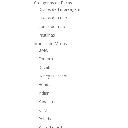
Categorias de Peças
Discos de Embreagem
Discos de Freio
Lonas de freio
Pastilhas
Marcas de Motos
BMW
Can-am
Ducati
Harley Davidson
Honda
Indian
Kawasaki
KTM
Polaris
Royal Enfield