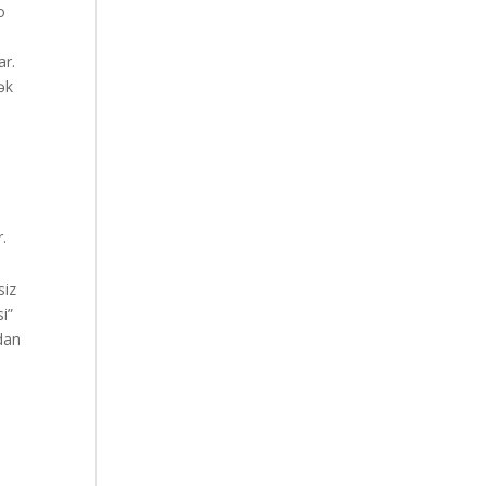
o
ar.
ək
r.
siz
i”
rdan