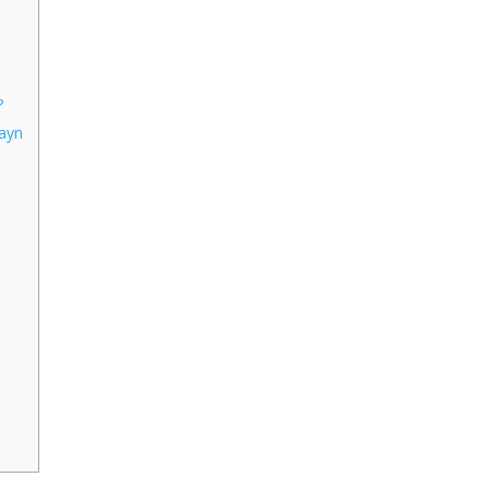
?
layn
m