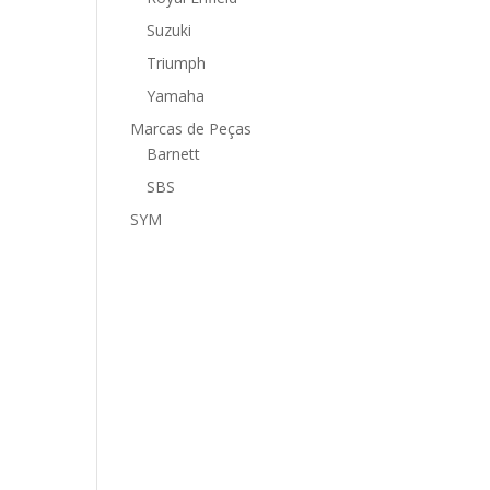
Suzuki
Triumph
Yamaha
Marcas de Peças
Barnett
SBS
SYM