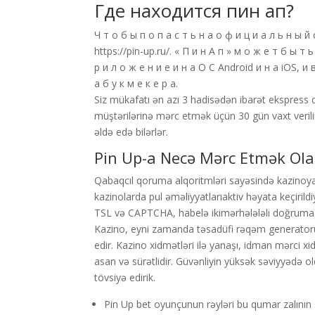
Где находится пин ап?
Ч т о б ы п о п а с т ь н а о ф и ц и а л ь н ы й 
https://pin-up.ru/. « П и н А п » м о ж е т б ы т ь
р и л о ж е н и е и н а О С Android и н а iOS, и в
а б у к м е к е р а.
Siz mükafatı ən azı 3 hadisədən ibarət ekspress
müştərilərinə mərc etmək üçün 30 gün vaxt veri
əldə edə bilərlər.
Pin Up-a Necə Mərc Etmək Ola
Qabaqcıl qoruma alqoritmləri sayəsində kazinoya e
kazinolarda pul əməliyyatlarıaktiv həyata keçirild
TSL və CAPTCHA, habelə ikimərhələləli doğruma t
Kazino, eyni zamanda təsadüfi rəqəm generatorund
edir. Kazino xidmətləri ilə yanaşı, idman mərci x
asan və sürətlidir. Güvənliyin yüksək səviyyədə
tövsiyə edirik.
Pin Up bet oyunçunun rəyləri bu qumar zalının s