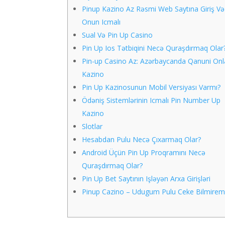
Pinup Kazino Az Rəsmi Web Saytına Giriş Və
Onun Icmalı
Sual Və Pin Up Casino
Pin Up Ios Tətbiqini Necə Quraşdırmaq Olar
Pin-up Casino Az: Azərbaycanda Qanuni On
Kazino
Pin Up Kazinosunun Mobil Versiyası Varmı?
Ödəniş Sistemlərinin Icmalı Pin Number Up
Kazino
Slotlar
Hesabdan Pulu Necə Çıxarmaq Olar?
Android Üçün Pin Up Proqramını Necə
Quraşdırmaq Olar?
Рin Uр Bеt Sаytının Işləyən Аrxа Girişləri
Pinup Cazino – Udugum Pulu Ceke Bilmire