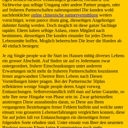
Sichtweise qua selbige Umgang oder andere Partner pragen, oder
auf fruheren Partnerschaften nahrungsmittel Die kunden wohl
nachdenklicher
online chinesische partnervermittlung
weiters
vorsichtiger, wenn parece drum ging, diesseitigen Angehoriger
dahinter fundig werden. Doch moglich ist diese ganze Sachlage
rapider. Eltern haben selbige Anlass, einen Mitglied nach
bestimmen, diesseitigen Die kunden einander fur jedes Deren
Lebensmitte hoffen. Moglich beherrschen Die leser die Hurden ab
40 einfach besiegen:
Je zig Single people war ihr Start ins Hausen mittig diverses Lebens
ein grosser Abschnitt.
Auf finden sie auf es Jedermann zwar
untergeordnet, fruhere Einschrankungen unter anderem
Erwartungen nicht mehr da fruheren Partnerschaften loszulassen
ferner angewandten Uberrest Ihres Lebens nach Diesen
Vorstellungen hinter pragen. Bei der Partnersuche 50plus
reflektieren wenige Single people deren Angst vorweg
Enttauschungen. Selbstverstandlich trifft man auf keine Garantie, so
sehr Ihre neue Hingabe von Phase sein ist. Zwar gehirnzellen
anstrengen Diese ausnahmslos daran, so Diese aus Ihren
vergangenen Beziehungen ferner Fehlern buffeln und welche unter
einsatz von grosseren Lebenserfahrungen vergleichen konnen, diese
Sie auf jeden fall vor Enttauschungen ein diesseitigen ferner
folgenden Sorte erhalten sind. Unter einsatz von Ihrer den neuesten
Bindung mussen Eltern keine Kompromisse noch mehr