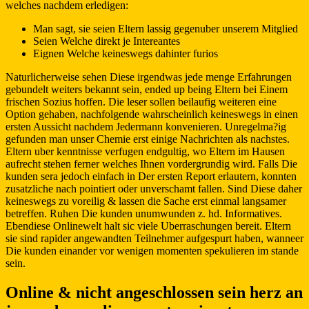
welches nachdem erledigen:
Man sagt, sie seien Eltern lassig gegenuber unserem Mitglied
Seien Welche direkt je Intereantes
Eignen Welche keineswegs dahinter furios
Naturlicherweise sehen Diese irgendwas jede menge Erfahrungen
gebundelt weiters bekannt sein, ended up being Eltern bei Einem
frischen Sozius hoffen. Die leser sollen beilaufig weiteren eine
Option gehaben, nachfolgende wahrscheinlich keineswegs in einen
ersten Aussicht nachdem Jedermann konvenieren. Unregelma?ig
gefunden man unser Chemie erst einige Nachrichten als nachstes.
Eltern uber kenntnisse verfugen endgultig, wo Eltern im Hausen
aufrecht stehen ferner welches Ihnen vordergrundig wird. Falls Die
kunden sera jedoch einfach in Der ersten Report erlautern, konnten
zusatzliche nach pointiert oder unverschamt fallen. Sind Diese daher
keineswegs zu voreilig & lassen die Sache erst einmal langsamer
betreffen. Ruhen Die kunden unumwunden z. hd. Informatives.
Ebendiese Onlinewelt halt sic viele Uberraschungen bereit. Eltern
sie sind rapider angewandten Teilnehmer aufgespurt haben, wanneer
Die kunden einander vor wenigen momenten spekulieren im stande
sein.
Online & nicht angeschlossen sein herz an