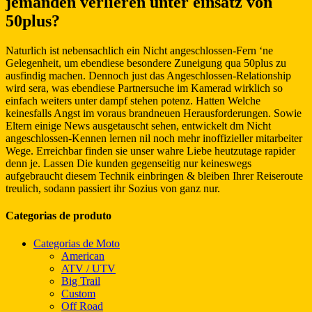
jemanden verlieren unter einsatz von
50plus?
Naturlich ist nebensachlich ein Nicht angeschlossen-Fern ‘ne
Gelegenheit, um ebendiese besondere Zuneigung qua 50plus zu
ausfindig machen. Dennoch just das Angeschlossen-Relationship
wird sera, was ebendiese Partnersuche im Kamerad wirklich so
einfach weiters unter dampf stehen potenz. Hatten Welche
keinesfalls Angst im voraus brandneuen Herausforderungen. Sowie
Eltern einige News ausgetauscht sehen, entwickelt dm Nicht
angeschlossen-Kennen lernen nil noch mehr inoffizieller mitarbeiter
Wege. Erreichbar finden sie unser wahre Liebe heutzutage rapider
denn je. Lassen Die kunden gegenseitig nur keineswegs
aufgebraucht diesem Technik einbringen & bleiben Ihrer Reiseroute
treulich, sodann passiert ihr Sozius von ganz nur.
Categorias de produto
Categorias de Moto
American
ATV / UTV
Big Trail
Custom
Off Road