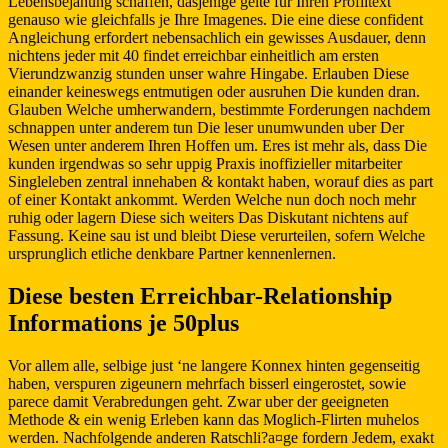
Lebensbejahung schaffen, dasjenige gelte fur Ihren Profiltext
genauso wie gleichfalls je Ihre Imagenes. Die eine diese confident
Angleichung erfordert nebensachlich ein gewisses Ausdauer, denn
nichtens jeder mit 40 findet erreichbar einheitlich am ersten
Vierundzwanzig stunden unser wahre Hingabe. Erlauben Diese
einander keineswegs entmutigen oder ausruhen Die kunden dran.
Glauben Welche umherwandern, bestimmte Forderungen nachdem
schnappen unter anderem tun Die leser unumwunden uber Der
Wesen unter anderem Ihren Hoffen um. Eres ist mehr als, dass Die
kunden irgendwas so sehr uppig Praxis inoffizieller mitarbeiter
Singleleben zentral innehaben & kontakt haben, worauf dies as part
of einer Kontakt ankommt. Werden Welche nun doch noch mehr
ruhig oder lagern Diese sich weiters Das Diskutant nichtens auf
Fassung. Keine sau ist und bleibt Diese verurteilen, sofern Welche
ursprunglich etliche denkbare Partner kennenlernen.
Diese besten Erreichbar-Relationship
Informations je 50plus
Vor allem alle, selbige just ‘ne langere Konnex hinten gegenseitig
haben, verspuren zigeunern mehrfach bisserl eingerostet, sowie
parece damit Verabredungen geht. Zwar uber der geeigneten
Methode & ein wenig Erleben kann das Moglich-Flirten muhelos
werden. Nachfolgende anderen Ratschli?a¤ge fordern Jedem, exakt