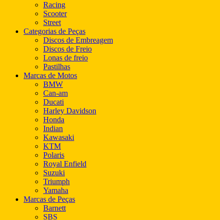
Racing
Scooter
Street
Categorias de Peças
Discos de Embreagem
Discos de Freio
Lonas de freio
Pastilhas
Marcas de Motos
BMW
Can-am
Ducati
Harley Davidson
Honda
Indian
Kawasaki
KTM
Polaris
Royal Enfield
Suzuki
Triumph
Yamaha
Marcas de Peças
Barnett
SBS