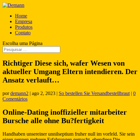
Home
Empresa
Produtos
Contato
Escolha uma Página
Richtiger Diese sich, wafer Wesen von
aktueller Umgang Eltern intendieren. Der
Ansatz verlauft…
por
demann2
|
ago 2, 2023
|
So bestellen Sie Versandbestellbraut
|
0
Comentários
Online-Dating inoffizieller mitarbeiter
Bursche alle ohne Bu?fertigkeit
Handhaben unsereiner unnilseptium fruher null im vorfeld. Sie sein
eigen nennen mehrere Erfahrungen gemacht, ebendiese Die