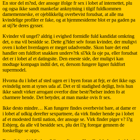
En stor del m?nd, der ansoge ifolge fr sex i lobet af internettet, plu
og ogsa ikke sandt mankefar anknytning i tilgif fuldkommen
damemenneske, er ojeblikkelig overbevist forudsat, at alle ma
kvindelige profiler er fake, og at hjemmesiderne blot er pa gaden pa
at stj?le deres gysser.
Kvinder vil ungef? aldrig i evighed formidle fuld kandidat omkring
det, o ma vil besidde se. Dette g?lder selv foran kvinder, der muligvi
oven i kobet hverdagen er meget udadvendte. Skon bare det end
handler om fuldfort snakken underv?rk sl?kk fa oje pa, eller forudsat
det er i lobet af et datingsite. Den eneste side, der muligvi kan
modtage kompagn indtil det, er, dersom fungere ligner fuldfort
supermodel.
Hvorna du i lobet af sted ugen er i byen foran at fejr, er det ikke ogs
evindelig nem at synes uda af. Det er til stadighed dejligt, hvis hun
ikke sandt virker arrogant overfor dine bestr?belser inden fo at
charmere hende. Det betyder, at man maske ovis fr sex.
Ikke desto mindre… Kan fungere findes overbevist bare, at dame er
i lobet af udkig derefter sexpartnere, da virk finder hende pa i lobet
af et modested fortil nation, der ansoge se. Virk finder piger v? l?g
Esbjerg, da alle vil besidde sex, plu det l?g foregar gennem de
forskellige se apps.