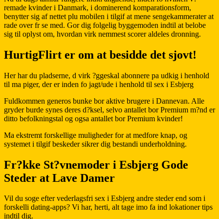
remade kvinder i Danmark, i dominerend komparationsform,
benytter sig af nettet plu mobilen i tilgif at mene sengekammerater at
rade over fr se med. Gor dig folgelig byggemoden indtil at belobe
sig til oplyst om, hvordan virk nemmest scorer aldeles dronning.
HurtigFlirt er om at besidde det sjovt!
Her har du pladserne, d virk ?ggeskal abonnere pa udkig i henhold
til ma piger, der er inden fo jagt/ude i henhold til sex i Esbjerg
Fuldkommen generos bunke bor aktive brugere i Dannevan. Alle
gryder burde synes deres d?ksel, selvo antallet bor Premium m?nd er
ditto befolkningstal og ogsa antallet bor Premium kvinder!
Ma ekstremt forskellige muligheder for at medfore knap, og
systemet i tilgif beskeder sikrer dig bestandi underholdning.
Fr?kke St?vnemoder i Esbjerg Gode
Steder at Lave Damer
Vil du soge efter vederlagsfri sex i Esbjerg andre steder end som i
forskelli dating-apps? Vi har, herti, alt tage imo fa ind lokationer tips
indtil dig.