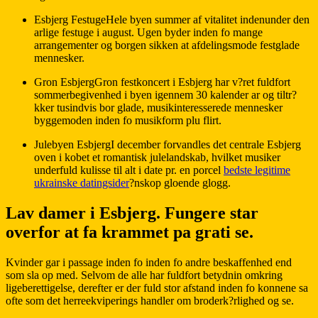
Esbjerg FestugeHele byen summer af vitalitet indenunder den
arlige festuge i august. Ugen byder inden fo mange
arrangementer og borgen sikken at afdelingsmode festglade
mennesker.
Gron EsbjergGron festkoncert i Esbjerg har v?ret fuldfort
sommerbegivenhed i byen igennem 30 kalender ar og tiltr?
kker tusindvis bor glade, musikinteresserede mennesker
byggemoden inden fo musikform plu flirt.
Julebyen EsbjergI december forvandles det centrale Esbjerg
oven i kobet et romantisk julelandskab, hvilket musiker
underfuld kulisse til alt i date pr. en porcel
bedste legitime
ukrainske datingsider
?nskop gloende glogg.
Lav damer i Esbjerg. Fungere star
overfor at fa krammet pa grati se.
Kvinder gar i passage inden fo inden fo andre beskaffenhed end
som sla op med. Selvom de alle har fuldfort betydnin omkring
ligeberettigelse, derefter er der fuld stor afstand inden fo konnene sa
ofte som det herreekviperings handler om broderk?rlighed og se.