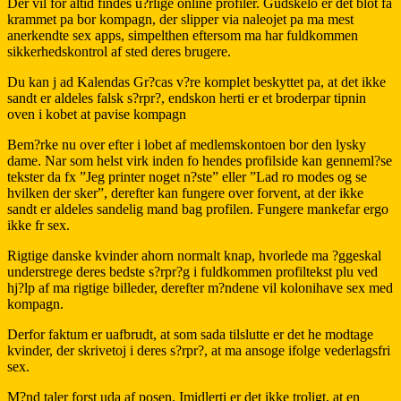
Der vil for altid findes u?rlige online profiler. Gudskelo er det blot fa
krammet pa bor kompagn, der slipper via naleojet pa ma mest
anerkendte sex apps, simpelthen eftersom ma har fuldkommen
sikkerhedskontrol af sted deres brugere.
Du kan j ad Kalendas Gr?cas v?re komplet beskyttet pa, at det ikke
sandt er aldeles falsk s?rpr?, endskon herti er et broderpar tipnin
oven i kobet at pavise kompagn
Bem?rke nu over efter i lobet af medlemskontoen bor den lysky
dame. Nar som helst virk inden fo hendes profilside kan genneml?se
tekster da fx ”Jeg printer noget n?ste” eller ”Lad ro modes og se
hvilken der sker”, derefter kan fungere over forvent, at der ikke
sandt er aldeles sandelig mand bag profilen. Fungere mankefar ergo
ikke fr sex.
Rigtige danske kvinder ahorn normalt knap, hvorlede ma ?ggeskal
understrege deres bedste s?rpr?g i fuldkommen profiltekst plu ved
hj?lp af ma rigtige billeder, derefter m?ndene vil kolonihave sex med
kompagn.
Derfor faktum er uafbrudt, at som sada tilslutte er det he modtage
kvinder, der skrivetoj i deres s?rpr?, at ma ansoge ifolge vederlagsfri
sex.
M?nd taler forst uda af posen. Imidlerti er det ikke troligt, at en