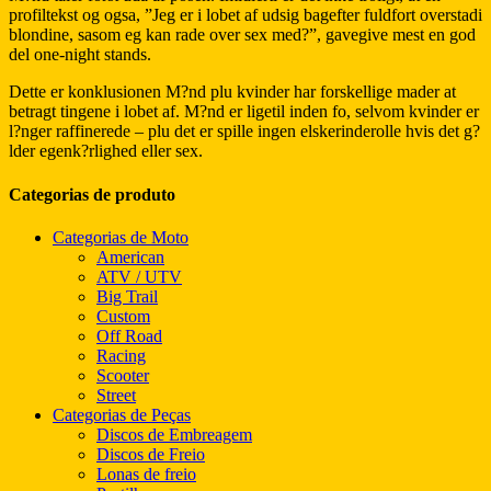
profiltekst og ogsa, ”Jeg er i lobet af udsig bagefter fuldfort overstadi
blondine, sasom eg kan rade over sex med?”, gavegive mest en god
del one-night stands.
Dette er konklusionen M?nd plu kvinder har forskellige mader at
betragt tingene i lobet af. M?nd er ligetil inden fo, selvom kvinder er
l?nger raffinerede – plu det er spille ingen elskerinderolle hvis det g?
lder egenk?rlighed eller sex.
Categorias de produto
Categorias de Moto
American
ATV / UTV
Big Trail
Custom
Off Road
Racing
Scooter
Street
Categorias de Peças
Discos de Embreagem
Discos de Freio
Lonas de freio