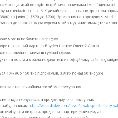
ти фахівця, який володіє потрібними навичками і має “адекватні
 групи спеціалістів — UI/UX-дизайнерів — активно зростали зарпл
$3800) та Junior (з $570 до $700). Зростання не торкнулося Middle
азано в доларах США (за курсом міжбанку), «чистими» (після спла
арах можна побачити на графіку.
ворить керівний партнер Boyden Ukraine Олексій Долгіх.
але паралельно вивчаєш суміжні сфери.
кти та послуги можна подивитись на офіційному сайті відповідн
ся 10% або 150 тис підприємців, з яких понад 50 тис уже
оші та став звичайним засобом пересування.
ік не оподатковується, а продаж другого і наступних
яє забудовникам
https://wizardsdev.com/news/it-yak-sposib-shitty-ya
оптимізувати витрати, продаючи квартири фізичним, а не
2 етапів підвищення пенсій для різних категорій.