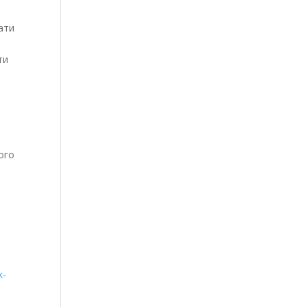
ати
ти
ого
k-