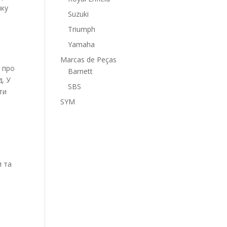
яку
Suzuki
Triumph
Yamaha
Marcas de Peças
ь про
Barnett
д. У
SBS
ти
SYM
и та
в