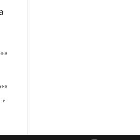
а
ання
а не
ити