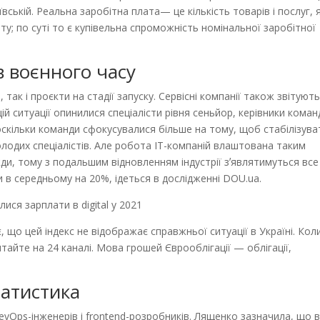
вській. Реальна заробітна плата— це кількість товарів і послуг, 
у; по суті то є купівельна спроможність номінальної заробітної
 воєнного часу
, так і проєкти на стадії запуску. Сервісні компанії також звітуют
й ситуації опинилися спеціалісти рівня сеньйор, керівники коман
 оскільки команди сфокусувалися більше на тому, щоб стабілізува
лодих спеціалістів. Але робота ІТ-компаній влаштована таким
ди, тому з подальшим відновленням індустрії зʼявлятимуться все
и в середньому на 20%, ідеться в дослідженні DOU.ua.
 що цей індекс не відображає справжньої ситуації в Україні. Кол
итайте на 24 каналі. Мова грошей Єврооблігації — облігації,
татистика
vOps-інженерів і frontend-розробників. Лященко зазначила, що 