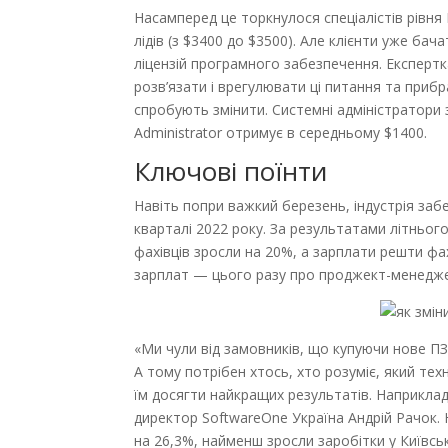
Насамперед це торкнулося спеціалістів рівня 
лідів (з $3400 до $3500). Але клієнти уже ба
ліцензій програмного забезпечення. Експертк
розв’язати і врегулювати ці питання та приб
спробують змінити. Системні адміністратори 
Administrator отримує в середньому $1400.
Ключові поїнти
Навіть попри важкий березень, індустрія за
кварталі 2022 року. За результатами літнього
фахівців зросли на 20%, а зарплати решти фа
зарплат — цього разу про проджект-менеджерів
«Ми чули від замовників, що купуючи нове П
А тому потрібен хтось, хто розуміє, який т
їм досягти найкращих результатів. Наприклад
директор SoftwareOne Україна Андрій Рачок. Н
на 26,3%, найменш зросли заробітки у Київськ