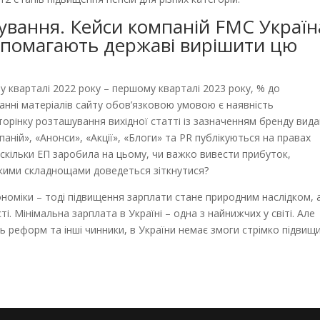
вання. Кейси компаній FMC Україн
допомагають державі вирішити цю
 кварталі 2022 року – першому кварталі 2023 року, % до
танні матеріалів сайту обов’язковою умовою є наявність
орінку розташування вихідної статті із зазначенням бренду вид
аній», «Анонси», «Акції», «Блоги» та PR публікуються на правах
скільки ЕП заробила на цьому, чи важко вивести прибуток,
якими складнощами доведеться зіткнутися?
номіки – тоді підвищення зарплати стане природним наслідком, 
ті. Мінімальна зарплата в Україні – одна з найнижчих у світі. Але
ть реформ та інші чинники, в України немає змоги стрімко підвищ