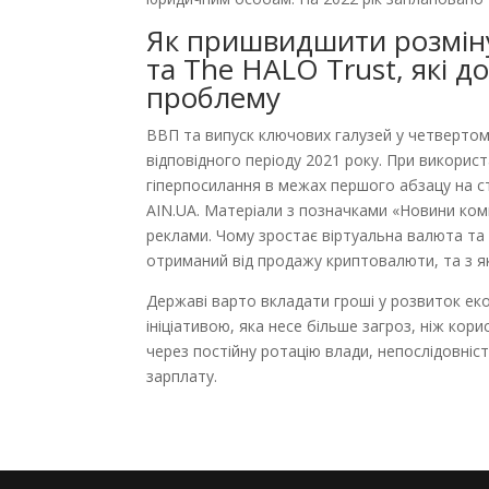
Як пришвидшити розміну
та The HALO Trust, які 
проблему
ВВП та випуск ключових галузей у четвертому
відповідного періоду 2021 року. При викорис
гіперпосилання в межах першого абзацу на ст
AIN.UA. Матеріали з позначками «Новини комп
реклами. Чому зростає віртуальна валюта та 
отриманий від продажу криптовалюти, та з 
Державі варто вкладати гроші у розвиток еко
ініціативою, яка несе більше загроз, ніж корис
через постійну ротацію влади, непослідовніс
зарплату.