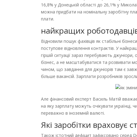
16,8% у Донецькій області до 26,1% у Миколаї
можна придбати на номінальну заробітну плат
плати.
найкращих роботодавців
Відновили пошук фахівців як стабільні бізнеси
поступове відновлення контрактів. У найкращі
гіршій ситуації зараз перебувають джуніори,
бізнес, а не масштабуватися та розвивати мо
чином, що завдання для джуніорів там є завж
більше вакансій. Зарплати розробників зросл
Але фінансовий експерт Василь Матій вважає,
на яку зарплату можуть очікувати українці, ч
переважно в іноземній валюті.
Які заробітки враховує с
Також істотний дефіцит зафіксовано серед De