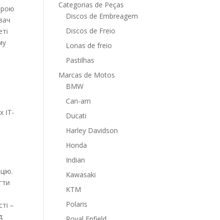
Categorias de Peças
мірою
Discos de Embreagem
увач
Discos de Freio
еті
му
Lonas de freio
Pastilhas
Marcas de Motos
BMW
Can-am
х IT-
Ducati
Harley Davidson
Honda
Indian
цію.
Kawasaki
гти
KTM
Polaris
ті –
д
Royal Enfield