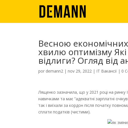
Весною економічних 
хвилю оптимізму Які 
відлиги? Огляд від а
por
demann2
|
nov 29, 2022
|
IT Вакансії
|
0 C
Лященко зазначила, що у 2021 році на ринку 
навичками та має “адекватні зарплатні очікува
так і виїхали за кордон після початку повном
сплати податків (чистими).