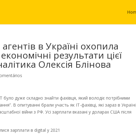
Ho
агентів в Україні охопила
економічні результати цієї
налітика Олексія Блінова
omentários
IT було дуже складно знайти фахівця, який володіє потрібними
ння”. В опитуванні брали участь як IT-фахівці, які зараз в Україні
асштабної війни з РФ. Усі зарплати вказані у доларах США після