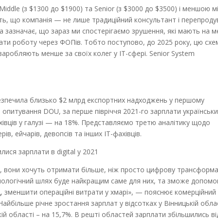
Middle (з $1300 до $1900) та Senior (з $3000 до $3500) і меншою 
чать, що компанія — не лише традиційний консультант і перепрод
а зазначає, що зараз ми спостерігаємо зрушення, які мають на м
рати роботу через ФОПів. Тобто поступово, до 2025 року, цю схе
заробляють менше за своїх колег у IT-сфері. Senior System
безпечила близько $2 млрд експортних надходжень у першому
 опитування DOU, за перше півріччя 2021-го зарплати українськи
хівців у галузі — на 18%. Представляємо третю аналітику щодо
, ейчарів, девопсів та інших ІТ-фахівців.
З, вони хочуть отримати більше, ніж просто цифрову трансформа
ехнологічний шлях буде найкращим саме для них, та зможе допомо
, зменшити операційні витрати у хмарі», — пояснює комерційний
айбільше річне зростання зарплат у відсотках у Вінницькій облас
ій області – на 15,7%. В решті областей зарплати збільшились ві