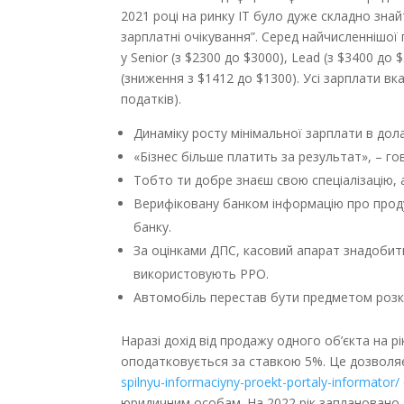
2021 році на ринку IT було дуже складно знай
зарплатні очікування”. Серед найчисленнішої
у Senior (з $2300 до $3000), Lead (з $3400 до 
(зниження з $1412 до $1300). Усі зарплати вк
податків).
Динаміку росту мінімальної зарплати в дол
«Бізнес більше платить за результат», – го
Тобто ти добре знаєш свою спеціалізацію, 
Верифіковану банком інформацію про проду
банку.
За оцінками ДПС, касовий апарат знадобить
використовують РРО.
Автомобіль перестав бути предметом розк
Наразі дохід від продажу одного об’єкта на р
оподатковується за ставкою 5%. Це дозвол
spilnyu-informaciyny-proekt-portaly-informator/
юридичним особам. На 2022 рік заплановано 1